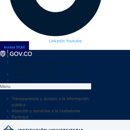
Linkedin
Youtube
Acceso SICAU
Transparencia y acceso a la
información pública
Atención y servicios a la ciudadanía
Participa
Menu
Transparencia y acceso a la información
pública
Atención y servicios a la ciudadanía
Participa