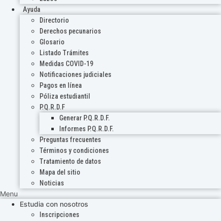
Ayuda
Directorio
Derechos pecunarios
Glosario
Listado Trámites
Medidas COVID-19
Notificaciones judiciales
Pagos en línea
Póliza estudiantil
P.Q.R.D.F
Generar P.Q.R.D.F.
Informes P.Q.R.D.F.
Preguntas frecuentes
Términos y condiciones
Tratamiento de datos
Mapa del sitio
Noticias
Menu
Estudia con nosotros
Inscripciones