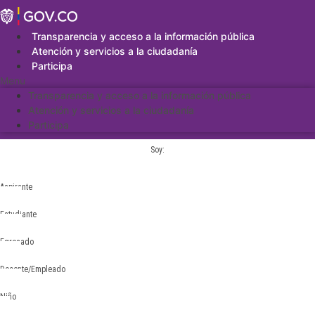
Saltar
al
contenido
Transparencia y acceso a la información pública
Atención y servicios a la ciudadanía
Participa
Menu
Transparencia y acceso a la información pública
Atención y servicios a la ciudadanía
Participa
Soy:
Aspirante
Estudiante
Egresado
Docente/Empleado
Niño