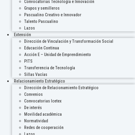
Convocatorias Tecnología e Innovación
Grupos y semilleros
Pascualino Creativo e Innovador
Talento Pascualino
Lazos
Extensión
Dirección de Vinculación y Transformación Social
Educación Continua
Acción E – Unidad de Emprendimiento
PITS
Transferencia de Tecnología
Sillas Vacías
Relacionamiento Estratégico
Dirección de Relacionamiento Estratégico
Convenios
Convocatorias Icetex
De interés
Movilidad académica
Normatividad
Redes de cooperación
Lazos