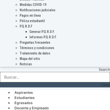
Medidas COVID-19
Notificaciones judiciales
Pagos en línea
Póliza estudiantil
P.Q.R.D.F
Generar P.Q.R.D.F.
Informes P.Q.R.D.F.
Preguntas frecuentes
Términos y condiciones
Tratamiento de datos
Mapa del sitio
Noticias
Search
Close
Aspirantes
Estudiantes
Egresados
Docente y Empleado