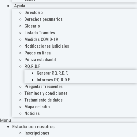
Ayuda
Directorio
Derechos pecunarios
Glosario
Listado Trámites
Medidas COVID-19
Notificaciones judiciales
Pagos en línea
Póliza estudiantil
P.Q.R.D.F
Generar P.Q.R.D.F.
Informes P.Q.R.D.F.
Preguntas frecuentes
Términos y condiciones
Tratamiento de datos
Mapa del sitio
Noticias
Menu
Estudia con nosotros
Inscripciones