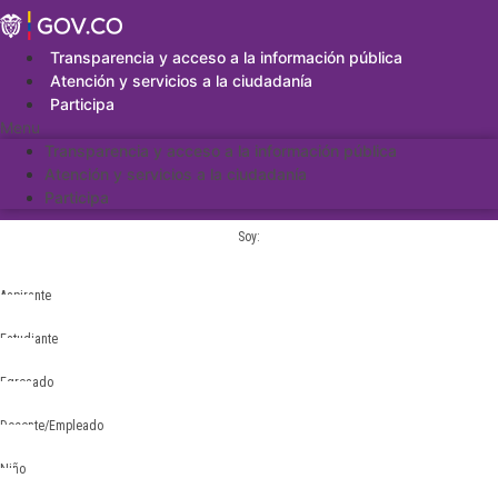
Saltar
al
contenido
Transparencia y acceso a la información pública
Atención y servicios a la ciudadanía
Participa
Menu
Transparencia y acceso a la información pública
Atención y servicios a la ciudadanía
Participa
Soy:
Aspirante
Estudiante
Egresado
Docente/Empleado
Niño