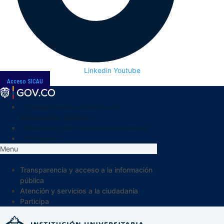
Linkedin
Youtube
Acceso SICAU
Transparencia y acceso a la
información pública
Atención y servicios a la ciudadanía
Participa
Menu
Transparencia y acceso a la información
pública
Atención y servicios a la ciudadanía
Participa