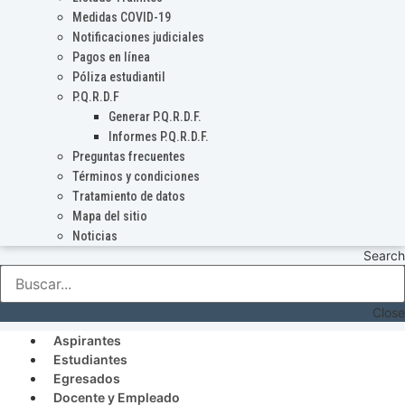
Medidas COVID-19
Notificaciones judiciales
Pagos en línea
Póliza estudiantil
P.Q.R.D.F
Generar P.Q.R.D.F.
Informes P.Q.R.D.F.
Preguntas frecuentes
Términos y condiciones
Tratamiento de datos
Mapa del sitio
Noticias
Search
Close
Aspirantes
Estudiantes
Egresados
Docente y Empleado