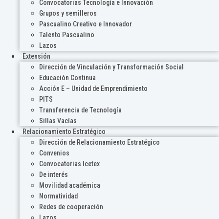
Convocatorias Tecnología e Innovación
Grupos y semilleros
Pascualino Creativo e Innovador
Talento Pascualino
Lazos
Extensión
Dirección de Vinculación y Transformación Social
Educación Continua
Acción E – Unidad de Emprendimiento
PITS
Transferencia de Tecnología
Sillas Vacías
Relacionamiento Estratégico
Dirección de Relacionamiento Estratégico
Convenios
Convocatorias Icetex
De interés
Movilidad académica
Normatividad
Redes de cooperación
Lazos