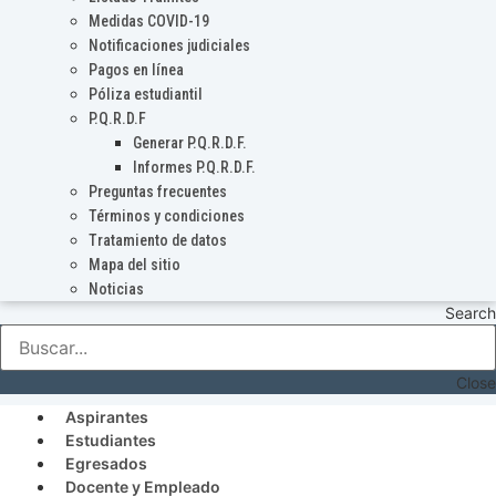
Medidas COVID-19
Notificaciones judiciales
Pagos en línea
Póliza estudiantil
P.Q.R.D.F
Generar P.Q.R.D.F.
Informes P.Q.R.D.F.
Preguntas frecuentes
Términos y condiciones
Tratamiento de datos
Mapa del sitio
Noticias
Search
Close
Aspirantes
Estudiantes
Egresados
Docente y Empleado