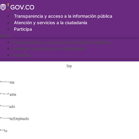
Saltar
al
contenido
Transparencia y acceso a la información pública
Atención y servicios a la ciudadanía
Participa
Menu
Transparencia y acceso a la información pública
Atención y servicios a la ciudadanía
Participa
Soy:
Aspirante
Estudiante
Egresado
Docente/Empleado
Niño