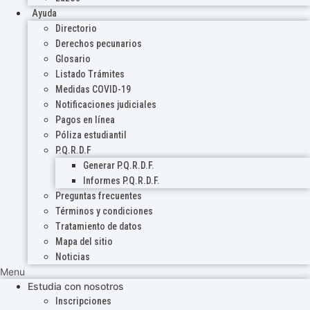
Ayuda
Directorio
Derechos pecunarios
Glosario
Listado Trámites
Medidas COVID-19
Notificaciones judiciales
Pagos en línea
Póliza estudiantil
P.Q.R.D.F
Generar P.Q.R.D.F.
Informes P.Q.R.D.F.
Preguntas frecuentes
Términos y condiciones
Tratamiento de datos
Mapa del sitio
Noticias
Menu
Estudia con nosotros
Inscripciones