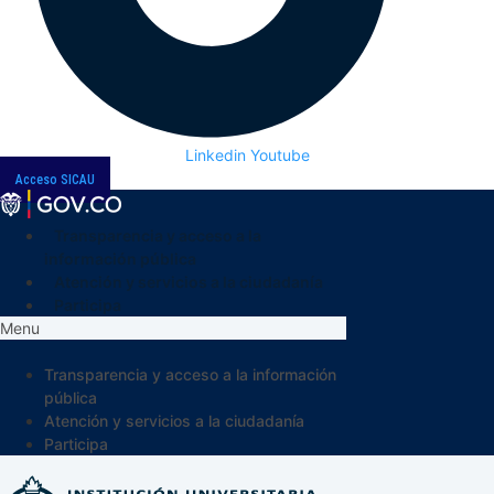
Linkedin
Youtube
Acceso SICAU
Transparencia y acceso a la
información pública
Atención y servicios a la ciudadanía
Participa
Menu
Transparencia y acceso a la información
pública
Atención y servicios a la ciudadanía
Participa