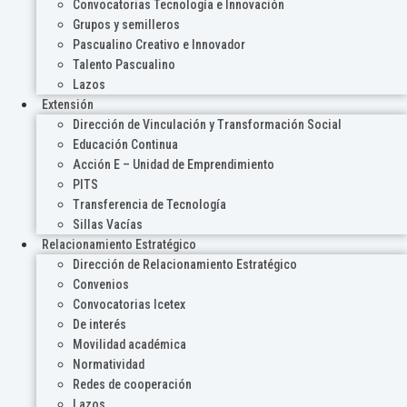
Convocatorias Tecnología e Innovación
Grupos y semilleros
Pascualino Creativo e Innovador
Talento Pascualino
Lazos
Extensión
Dirección de Vinculación y Transformación Social
Educación Continua
Acción E – Unidad de Emprendimiento
PITS
Transferencia de Tecnología
Sillas Vacías
Relacionamiento Estratégico
Dirección de Relacionamiento Estratégico
Convenios
Convocatorias Icetex
De interés
Movilidad académica
Normatividad
Redes de cooperación
Lazos