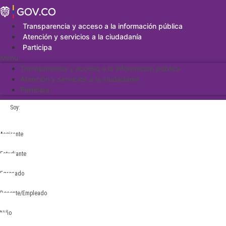
Saltar
al
contenido
Transparencia y acceso a la información pública
Atención y servicios a la ciudadanía
Participa
Menu
Transparencia y acceso a la información pública
Atención y servicios a la ciudadanía
Participa
Soy:
Aspirante
Estudiante
Egresado
Docente/Empleado
Niño