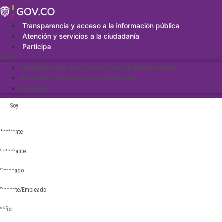
Saltar
al
contenido
Transparencia y acceso a la información pública
Atención y servicios a la ciudadanía
Participa
Menu
Transparencia y acceso a la información pública
Atención y servicios a la ciudadanía
Participa
Soy:
Aspirante
Estudiante
Egresado
Docente/Empleado
Niño