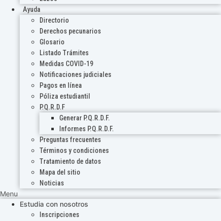
Ayuda
Directorio
Derechos pecunarios
Glosario
Listado Trámites
Medidas COVID-19
Notificaciones judiciales
Pagos en línea
Póliza estudiantil
P.Q.R.D.F
Generar P.Q.R.D.F.
Informes P.Q.R.D.F.
Preguntas frecuentes
Términos y condiciones
Tratamiento de datos
Mapa del sitio
Noticias
Menu
Estudia con nosotros
Inscripciones