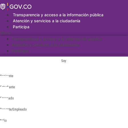
Saltar
al
contenido
Transparencia y acceso a la información pública
Atención y servicios a la ciudadanía
Participa
Menu
Transparencia y acceso a la información pública
Atención y servicios a la ciudadanía
Participa
Soy:
Aspirante
Estudiante
Egresado
Docente/Empleado
Niño