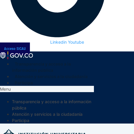
Linkedin
Youtube
Acceso SICAU
Transparencia y acceso a la
información pública
Atención y servicios a la ciudadanía
Participa
Menu
Transparencia y acceso a la información
pública
Atención y servicios a la ciudadanía
Participa