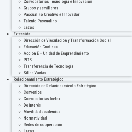
Convocatorias Tecnología e Innovación
Grupos y semilleros
Pascualino Creativo e Innovador
Talento Pascualino
Lazos
Extensión
Dirección de Vinculación y Transformación Social
Educación Continua
Acción E – Unidad de Emprendimiento
PITS
Transferencia de Tecnología
Sillas Vacías
Relacionamiento Estratégico
Dirección de Relacionamiento Estratégico
Convenios
Convocatorias Icetex
De interés
Movilidad académica
Normatividad
Redes de cooperación
Lazos