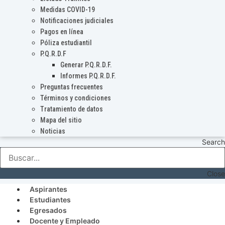
Medidas COVID-19
Notificaciones judiciales
Pagos en línea
Póliza estudiantil
P.Q.R.D.F
Generar P.Q.R.D.F.
Informes P.Q.R.D.F.
Preguntas frecuentes
Términos y condiciones
Tratamiento de datos
Mapa del sitio
Noticias
Search
Close
Aspirantes
Estudiantes
Egresados
Docente y Empleado