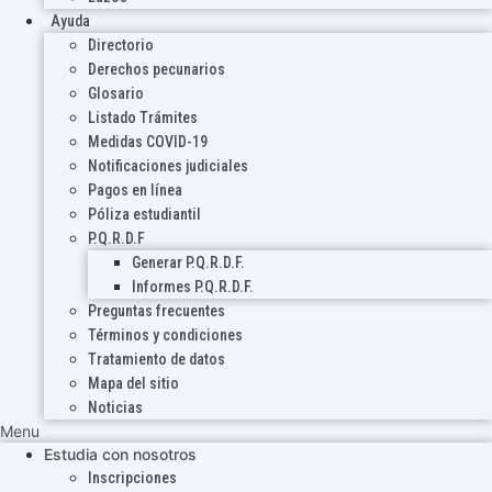
Ayuda
Directorio
Derechos pecunarios
Glosario
Listado Trámites
Medidas COVID-19
Notificaciones judiciales
Pagos en línea
Póliza estudiantil
P.Q.R.D.F
Generar P.Q.R.D.F.
Informes P.Q.R.D.F.
Preguntas frecuentes
Términos y condiciones
Tratamiento de datos
Mapa del sitio
Noticias
Menu
Estudia con nosotros
Inscripciones