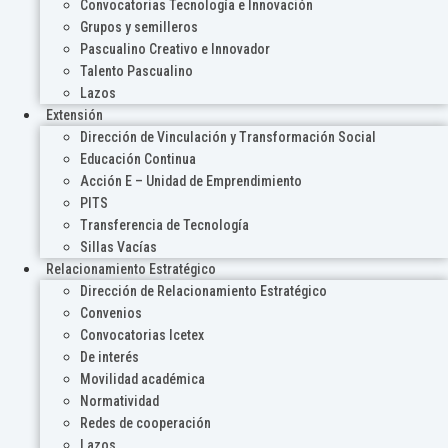
Convocatorias Tecnología e Innovación
Grupos y semilleros
Pascualino Creativo e Innovador
Talento Pascualino
Lazos
Extensión
Dirección de Vinculación y Transformación Social
Educación Continua
Acción E – Unidad de Emprendimiento
PITS
Transferencia de Tecnología
Sillas Vacías
Relacionamiento Estratégico
Dirección de Relacionamiento Estratégico
Convenios
Convocatorias Icetex
De interés
Movilidad académica
Normatividad
Redes de cooperación
Lazos