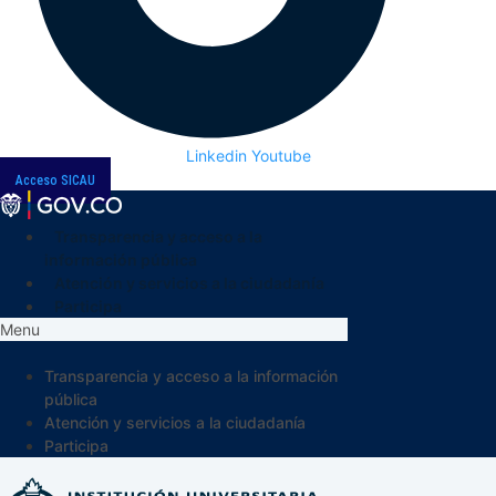
Linkedin
Youtube
Acceso SICAU
Transparencia y acceso a la
información pública
Atención y servicios a la ciudadanía
Participa
Menu
Transparencia y acceso a la información
pública
Atención y servicios a la ciudadanía
Participa