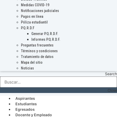
Medidas COVID-19
Notificaciones judiciales
Pagos en línea
Póliza estudiantil
P.Q.R.D.F
Generar P.Q.R.D.F.
Informes P.Q.R.D.F.
Preguntas frecuentes
Términos y condiciones
Tratamiento de datos
Mapa del sitio
Noticias
Search
Close
Aspirantes
Estudiantes
Egresados
Docente y Empleado