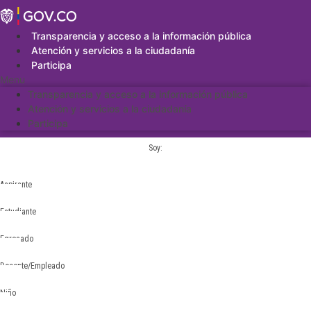
Saltar
al
contenido
Transparencia y acceso a la información pública
Atención y servicios a la ciudadanía
Participa
Menu
Transparencia y acceso a la información pública
Atención y servicios a la ciudadanía
Participa
Soy:
Aspirante
Estudiante
Egresado
Docente/Empleado
Niño