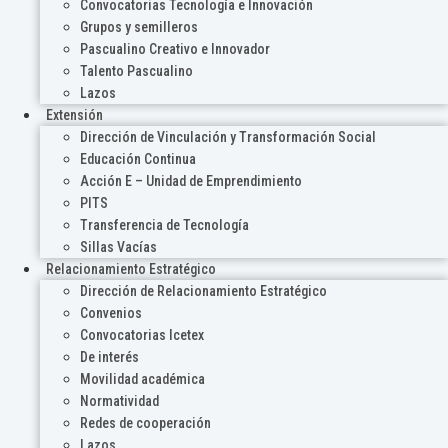
Convocatorias Tecnología e Innovación
Grupos y semilleros
Pascualino Creativo e Innovador
Talento Pascualino
Lazos
Extensión
Dirección de Vinculación y Transformación Social
Educación Continua
Acción E – Unidad de Emprendimiento
PITS
Transferencia de Tecnología
Sillas Vacías
Relacionamiento Estratégico
Dirección de Relacionamiento Estratégico
Convenios
Convocatorias Icetex
De interés
Movilidad académica
Normatividad
Redes de cooperación
Lazos