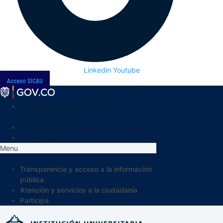
Linkedin
Youtube
Acceso SICAU
Transparencia y acceso a la
información pública
Atención y servicios a la ciudadanía
Participa
Menu
Transparencia y acceso a la información
pública
Atención y servicios a la ciudadanía
Participa