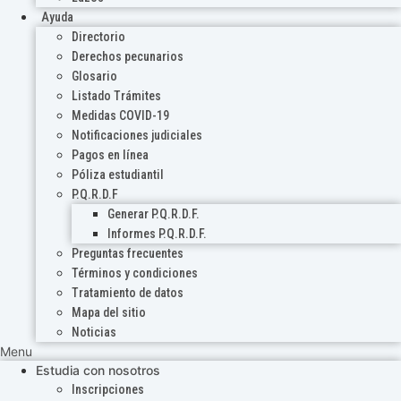
Ayuda
Directorio
Derechos pecunarios
Glosario
Listado Trámites
Medidas COVID-19
Notificaciones judiciales
Pagos en línea
Póliza estudiantil
P.Q.R.D.F
Generar P.Q.R.D.F.
Informes P.Q.R.D.F.
Preguntas frecuentes
Términos y condiciones
Tratamiento de datos
Mapa del sitio
Noticias
Menu
Estudia con nosotros
Inscripciones