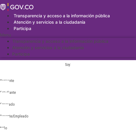
Saltar
al
contenido
Transparencia y acceso a la información pública
Atención y servicios a la ciudadanía
Participa
Menu
Transparencia y acceso a la información pública
Atención y servicios a la ciudadanía
Participa
Soy:
Aspirante
Estudiante
Egresado
Docente/Empleado
Niño