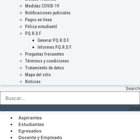
Medidas COVID-19
Notificaciones judiciales
Pagos en línea
Póliza estudiantil
P.Q.R.D.F
Generar P.Q.R.D.F.
Informes P.Q.R.D.F.
Preguntas frecuentes
Términos y condiciones
Tratamiento de datos
Mapa del sitio
Noticias
Search
Close
Aspirantes
Estudiantes
Egresados
Docente y Empleado