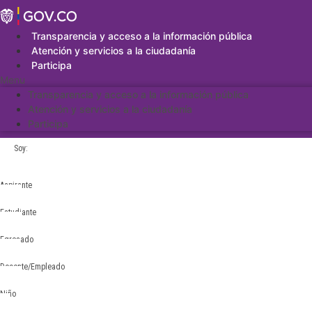
Saltar
al
contenido
Transparencia y acceso a la información pública
Atención y servicios a la ciudadanía
Participa
Menu
Transparencia y acceso a la información pública
Atención y servicios a la ciudadanía
Participa
Soy:
Aspirante
Estudiante
Egresado
Docente/Empleado
Niño