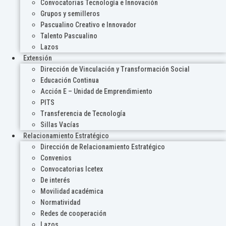
Convocatorias Tecnología e Innovación
Grupos y semilleros
Pascualino Creativo e Innovador
Talento Pascualino
Lazos
Extensión
Dirección de Vinculación y Transformación Social
Educación Continua
Acción E – Unidad de Emprendimiento
PITS
Transferencia de Tecnología
Sillas Vacías
Relacionamiento Estratégico
Dirección de Relacionamiento Estratégico
Convenios
Convocatorias Icetex
De interés
Movilidad académica
Normatividad
Redes de cooperación
Lazos