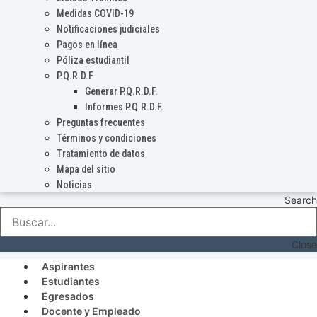
Medidas COVID-19
Notificaciones judiciales
Pagos en línea
Póliza estudiantil
P.Q.R.D.F
Generar P.Q.R.D.F.
Informes P.Q.R.D.F.
Preguntas frecuentes
Términos y condiciones
Tratamiento de datos
Mapa del sitio
Noticias
Search
Close
Aspirantes
Estudiantes
Egresados
Docente y Empleado