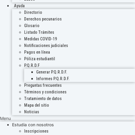
Ayuda
Directorio
Derechos pecunarios
Glosario
Listado Trámites
Medidas COVID-19
Notificaciones judiciales
Pagos en línea
Póliza estudiantil
P.Q.R.D.F
Generar P.Q.R.D.F.
Informes P.Q.R.D.F.
Preguntas frecuentes
Términos y condiciones
Tratamiento de datos
Mapa del sitio
Noticias
Menu
Estudia con nosotros
Inscripciones