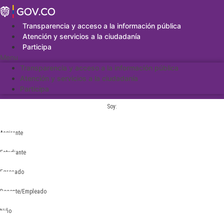
Saltar
al
contenido
Transparencia y acceso a la información pública
Atención y servicios a la ciudadanía
Participa
Menu
Transparencia y acceso a la información pública
Atención y servicios a la ciudadanía
Participa
Soy:
Aspirante
Estudiante
Egresado
Docente/Empleado
Niño