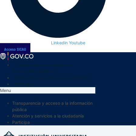
Linkedin
Youtube
Acceso SICAU
Transparencia y acceso a la
información pública
Atención y servicios a la ciudadanía
Participa
Menu
Transparencia y acceso a la información
pública
Atención y servicios a la ciudadanía
Participa