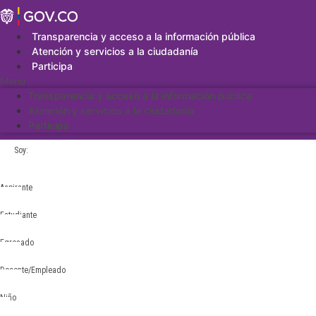
Saltar
al
contenido
Transparencia y acceso a la información pública
Atención y servicios a la ciudadanía
Participa
Menu
Transparencia y acceso a la información pública
Atención y servicios a la ciudadanía
Participa
Soy:
Aspirante
Estudiante
Egresado
Docente/Empleado
Niño