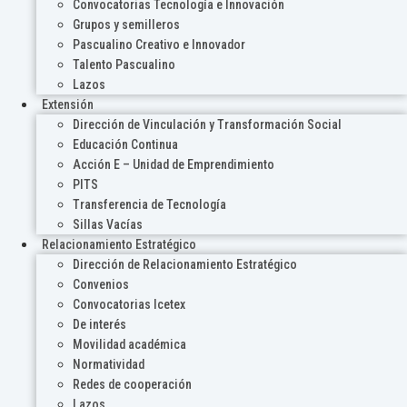
Convocatorias Tecnología e Innovación
Grupos y semilleros
Pascualino Creativo e Innovador
Talento Pascualino
Lazos
Extensión
Dirección de Vinculación y Transformación Social
Educación Continua
Acción E – Unidad de Emprendimiento
PITS
Transferencia de Tecnología
Sillas Vacías
Relacionamiento Estratégico
Dirección de Relacionamiento Estratégico
Convenios
Convocatorias Icetex
De interés
Movilidad académica
Normatividad
Redes de cooperación
Lazos