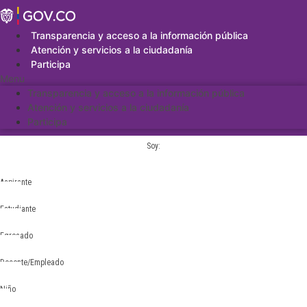
Saltar
al
contenido
Transparencia y acceso a la información pública
Atención y servicios a la ciudadanía
Participa
Menu
Transparencia y acceso a la información pública
Atención y servicios a la ciudadanía
Participa
Soy:
Aspirante
Estudiante
Egresado
Docente/Empleado
Niño