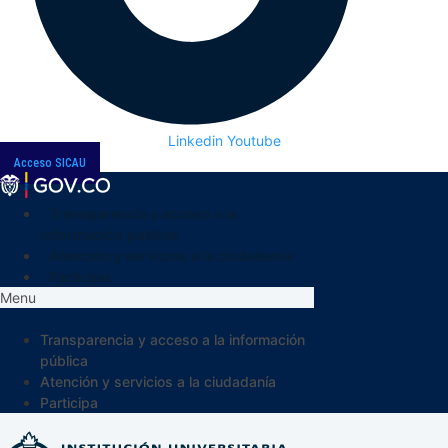
Linkedin
Youtube
Acceso SICAU
Transparencia y acceso a la
información pública
Atención y servicios a la ciudadanía
Participa
Menu
Transparencia y acceso a la información
pública
Atención y servicios a la ciudadanía
Participa