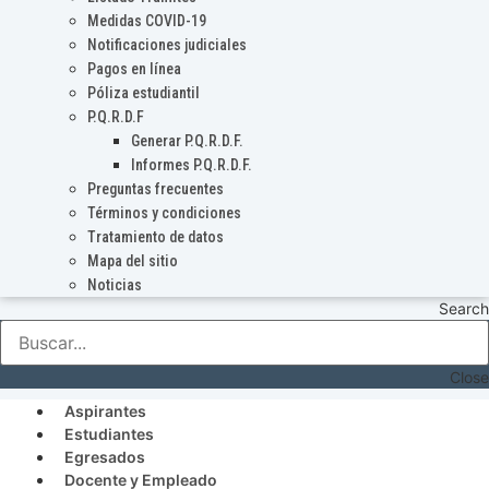
Medidas COVID-19
Notificaciones judiciales
Pagos en línea
Póliza estudiantil
P.Q.R.D.F
Generar P.Q.R.D.F.
Informes P.Q.R.D.F.
Preguntas frecuentes
Términos y condiciones
Tratamiento de datos
Mapa del sitio
Noticias
Search
Close
Aspirantes
Estudiantes
Egresados
Docente y Empleado