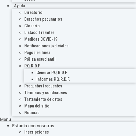
Ayuda
Directorio
Derechos pecunarios
Glosario
Listado Trámites
Medidas COVID-19
Notificaciones judiciales
Pagos en línea
Póliza estudiantil
P.Q.R.D.F
Generar P.Q.R.D.F.
Informes P.Q.R.D.F.
Preguntas frecuentes
Términos y condiciones
Tratamiento de datos
Mapa del sitio
Noticias
Menu
Estudia con nosotros
Inscripciones