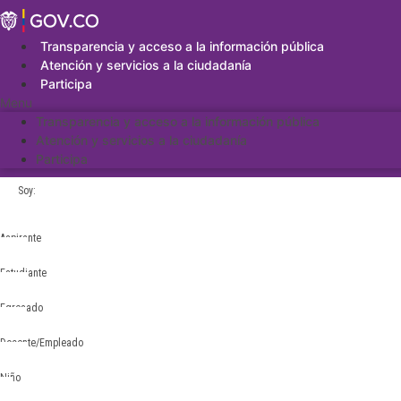
Saltar
al
contenido
Transparencia y acceso a la información pública
Atención y servicios a la ciudadanía
Participa
Menu
Transparencia y acceso a la información pública
Atención y servicios a la ciudadanía
Participa
Soy:
Aspirante
Estudiante
Egresado
Docente/Empleado
Niño