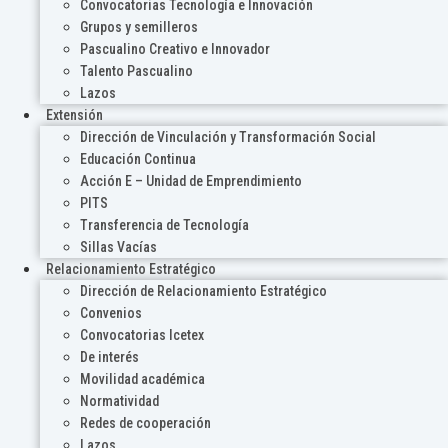
Convocatorias Tecnología e Innovación
Grupos y semilleros
Pascualino Creativo e Innovador
Talento Pascualino
Lazos
Extensión
Dirección de Vinculación y Transformación Social
Educación Continua
Acción E – Unidad de Emprendimiento
PITS
Transferencia de Tecnología
Sillas Vacías
Relacionamiento Estratégico
Dirección de Relacionamiento Estratégico
Convenios
Convocatorias Icetex
De interés
Movilidad académica
Normatividad
Redes de cooperación
Lazos