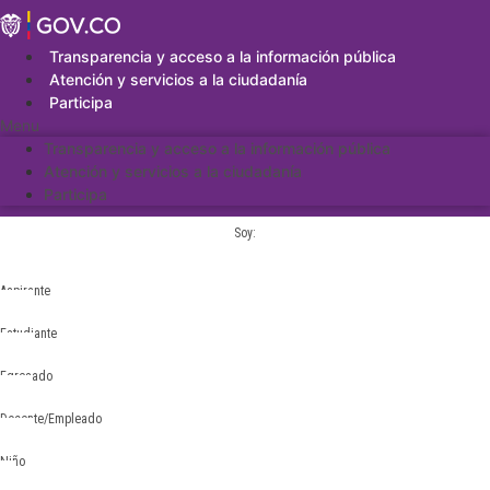
Saltar
al
contenido
Transparencia y acceso a la información pública
Atención y servicios a la ciudadanía
Participa
Menu
Transparencia y acceso a la información pública
Atención y servicios a la ciudadanía
Participa
Soy:
Aspirante
Estudiante
Egresado
Docente/Empleado
Niño