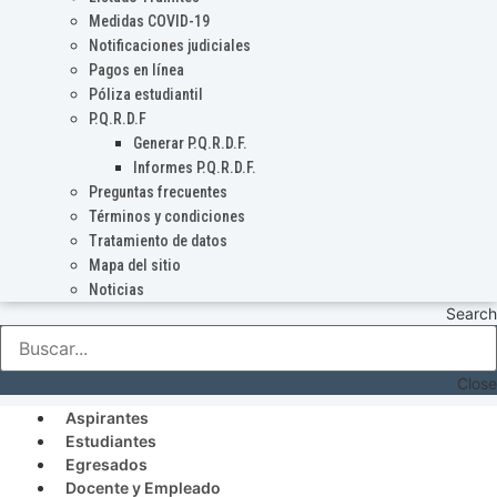
Medidas COVID-19
Notificaciones judiciales
Pagos en línea
Póliza estudiantil
P.Q.R.D.F
Generar P.Q.R.D.F.
Informes P.Q.R.D.F.
Preguntas frecuentes
Términos y condiciones
Tratamiento de datos
Mapa del sitio
Noticias
Search
Close
Aspirantes
Estudiantes
Egresados
Docente y Empleado