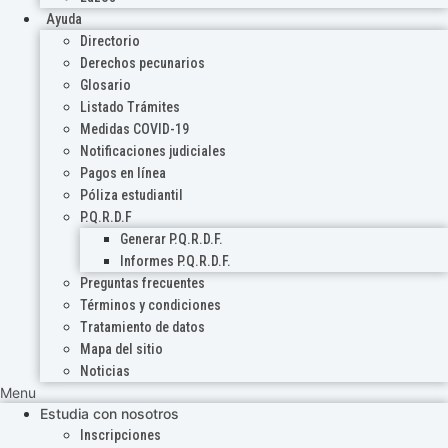
Ayuda
Directorio
Derechos pecunarios
Glosario
Listado Trámites
Medidas COVID-19
Notificaciones judiciales
Pagos en línea
Póliza estudiantil
P.Q.R.D.F
Generar P.Q.R.D.F.
Informes P.Q.R.D.F.
Preguntas frecuentes
Términos y condiciones
Tratamiento de datos
Mapa del sitio
Noticias
Menu
Estudia con nosotros
Inscripciones