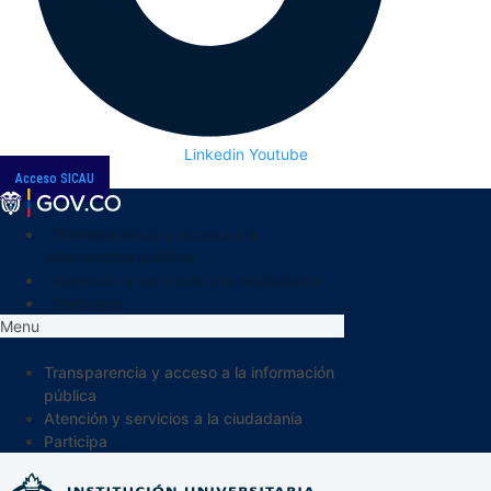
Linkedin
Youtube
Acceso SICAU
Transparencia y acceso a la
información pública
Atención y servicios a la ciudadanía
Participa
Menu
Transparencia y acceso a la información
pública
Atención y servicios a la ciudadanía
Participa