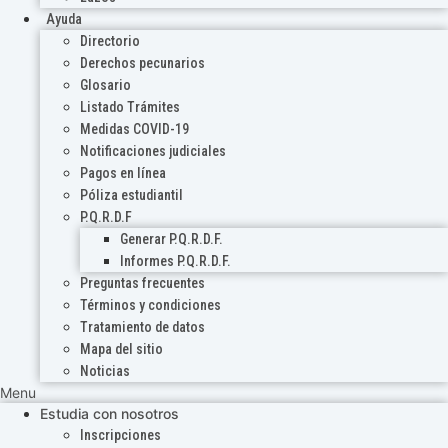
Ayuda
Directorio
Derechos pecunarios
Glosario
Listado Trámites
Medidas COVID-19
Notificaciones judiciales
Pagos en línea
Póliza estudiantil
P.Q.R.D.F
Generar P.Q.R.D.F.
Informes P.Q.R.D.F.
Preguntas frecuentes
Términos y condiciones
Tratamiento de datos
Mapa del sitio
Noticias
Menu
Estudia con nosotros
Inscripciones