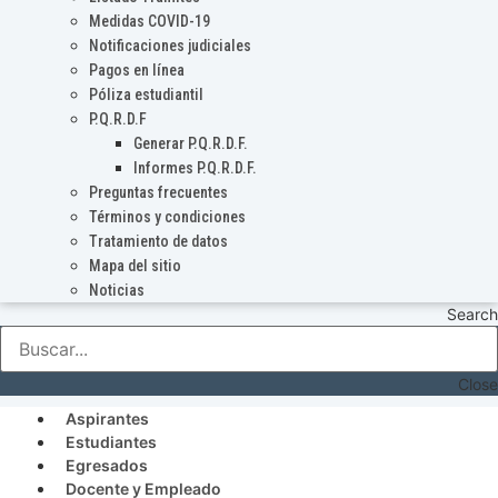
Medidas COVID-19
Notificaciones judiciales
Pagos en línea
Póliza estudiantil
P.Q.R.D.F
Generar P.Q.R.D.F.
Informes P.Q.R.D.F.
Preguntas frecuentes
Términos y condiciones
Tratamiento de datos
Mapa del sitio
Noticias
Search
Close
Aspirantes
Estudiantes
Egresados
Docente y Empleado