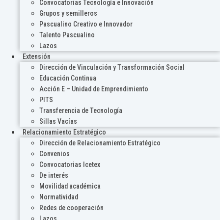
Convocatorias Tecnología e Innovación
Grupos y semilleros
Pascualino Creativo e Innovador
Talento Pascualino
Lazos
Extensión
Dirección de Vinculación y Transformación Social
Educación Continua
Acción E – Unidad de Emprendimiento
PITS
Transferencia de Tecnología
Sillas Vacías
Relacionamiento Estratégico
Dirección de Relacionamiento Estratégico
Convenios
Convocatorias Icetex
De interés
Movilidad académica
Normatividad
Redes de cooperación
Lazos