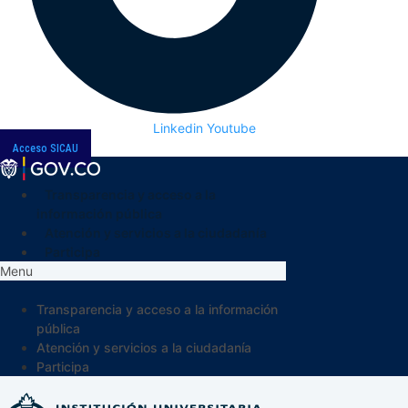
Linkedin
Youtube
Acceso SICAU
Transparencia y acceso a la
información pública
Atención y servicios a la ciudadanía
Participa
Menu
Transparencia y acceso a la información
pública
Atención y servicios a la ciudadanía
Participa