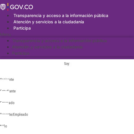
Saltar
al
contenido
Transparencia y acceso a la información pública
Atención y servicios a la ciudadanía
Participa
Menu
Transparencia y acceso a la información pública
Atención y servicios a la ciudadanía
Participa
Soy:
Aspirante
Estudiante
Egresado
Docente/Empleado
Niño