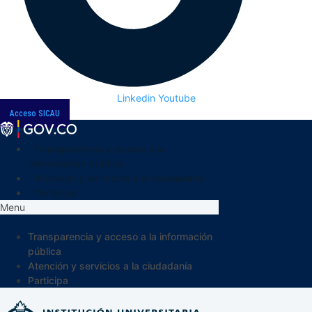
Linkedin
Youtube
Acceso SICAU
Transparencia y acceso a la
información pública
Atención y servicios a la ciudadanía
Participa
Menu
Transparencia y acceso a la información
pública
Atención y servicios a la ciudadanía
Participa