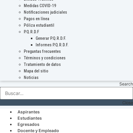
Medidas COVID-19
Notificaciones judiciales
Pagos en línea
Póliza estudiantil
P.Q.R.D.F
Generar P.Q.R.D.F.
Informes P.Q.R.D.F.
Preguntas frecuentes
Términos y condiciones
Tratamiento de datos
Mapa del sitio
Noticias
Search
Close
Aspirantes
Estudiantes
Egresados
Docente y Empleado