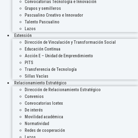
Convocatorias Tecnología e Innovación
Grupos y semilleros
Pascualino Creativo e Innovador
Talento Pascualino
Lazos
Extensión
Dirección de Vinculación y Transformación Social
Educación Continua
Acción E – Unidad de Emprendimiento
PITS
Transferencia de Tecnología
Sillas Vacías
Relacionamiento Estratégico
Dirección de Relacionamiento Estratégico
Convenios
Convocatorias Icetex
De interés
Movilidad académica
Normatividad
Redes de cooperación
Lazos