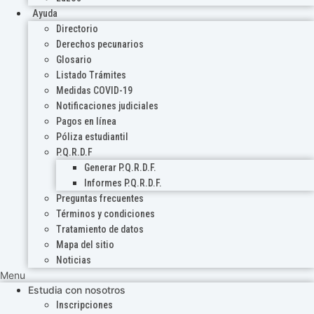
Ayuda
Directorio
Derechos pecunarios
Glosario
Listado Trámites
Medidas COVID-19
Notificaciones judiciales
Pagos en línea
Póliza estudiantil
P.Q.R.D.F
Generar P.Q.R.D.F.
Informes P.Q.R.D.F.
Preguntas frecuentes
Términos y condiciones
Tratamiento de datos
Mapa del sitio
Noticias
Menu
Estudia con nosotros
Inscripciones