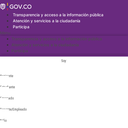
Saltar
al
contenido
Transparencia y acceso a la información pública
Atención y servicios a la ciudadanía
Participa
Menu
Transparencia y acceso a la información pública
Atención y servicios a la ciudadanía
Participa
Soy:
Aspirante
Estudiante
Egresado
Docente/Empleado
Niño