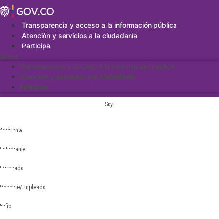
Saltar
al
contenido
Transparencia y acceso a la información pública
Atención y servicios a la ciudadanía
Participa
Menu
Transparencia y acceso a la información pública
Atención y servicios a la ciudadanía
Participa
Soy:
Aspirante
Estudiante
Egresado
Docente/Empleado
Niño