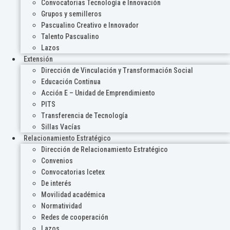
Convocatorias Tecnología e Innovación
Grupos y semilleros
Pascualino Creativo e Innovador
Talento Pascualino
Lazos
Extensión
Dirección de Vinculación y Transformación Social
Educación Continua
Acción E – Unidad de Emprendimiento
PITS
Transferencia de Tecnología
Sillas Vacías
Relacionamiento Estratégico
Dirección de Relacionamiento Estratégico
Convenios
Convocatorias Icetex
De interés
Movilidad académica
Normatividad
Redes de cooperación
Lazos