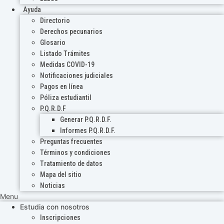
Ayuda
Directorio
Derechos pecunarios
Glosario
Listado Trámites
Medidas COVID-19
Notificaciones judiciales
Pagos en línea
Póliza estudiantil
P.Q.R.D.F
Generar P.Q.R.D.F.
Informes P.Q.R.D.F.
Preguntas frecuentes
Términos y condiciones
Tratamiento de datos
Mapa del sitio
Noticias
Menu
Estudia con nosotros
Inscripciones