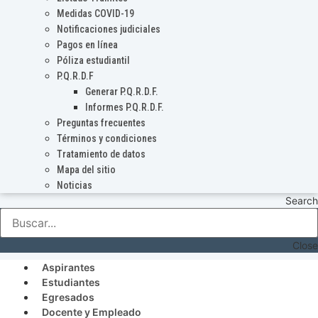
Medidas COVID-19
Notificaciones judiciales
Pagos en línea
Póliza estudiantil
P.Q.R.D.F
Generar P.Q.R.D.F.
Informes P.Q.R.D.F.
Preguntas frecuentes
Términos y condiciones
Tratamiento de datos
Mapa del sitio
Noticias
Search
Close
Aspirantes
Estudiantes
Egresados
Docente y Empleado