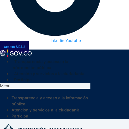
Linkedin
Youtube
Acceso SICAU
Transparencia y acceso a la
información pública
Atención y servicios a la ciudadanía
Participa
Menu
Transparencia y acceso a la información
pública
Atención y servicios a la ciudadanía
Participa