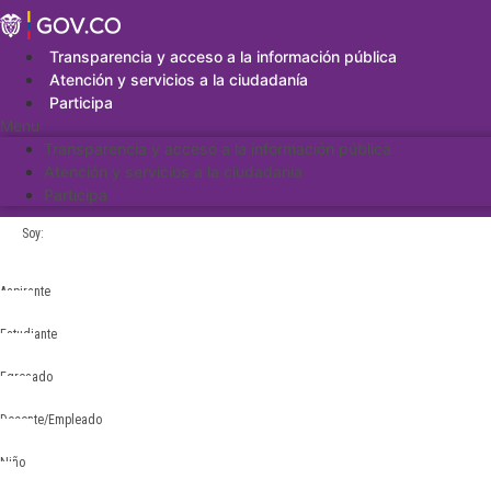
Saltar
al
contenido
Transparencia y acceso a la información pública
Atención y servicios a la ciudadanía
Participa
Menu
Transparencia y acceso a la información pública
Atención y servicios a la ciudadanía
Participa
Soy:
Aspirante
Estudiante
Egresado
Docente/Empleado
Niño