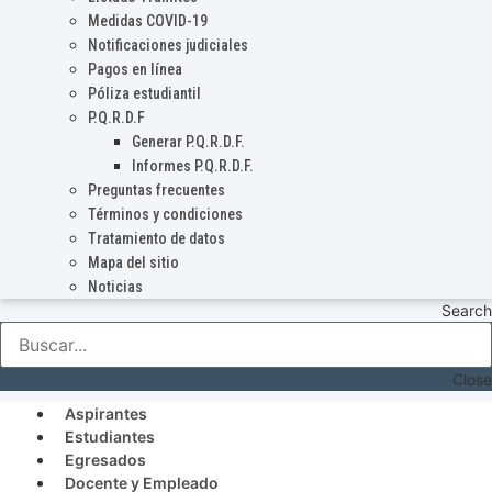
Medidas COVID-19
Notificaciones judiciales
Pagos en línea
Póliza estudiantil
P.Q.R.D.F
Generar P.Q.R.D.F.
Informes P.Q.R.D.F.
Preguntas frecuentes
Términos y condiciones
Tratamiento de datos
Mapa del sitio
Noticias
Search
Close
Aspirantes
Estudiantes
Egresados
Docente y Empleado