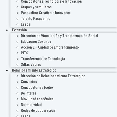
Convocatorias Tecnología e Innovación
Grupos y semilleros
Pascualino Creativo e Innovador
Talento Pascualino
Lazos
Extensión
Dirección de Vinculación y Transformación Social
Educación Continua
Acción E – Unidad de Emprendimiento
PITS
Transferencia de Tecnología
Sillas Vacías
Relacionamiento Estratégico
Dirección de Relacionamiento Estratégico
Convenios
Convocatorias Icetex
De interés
Movilidad académica
Normatividad
Redes de cooperación
Lazos