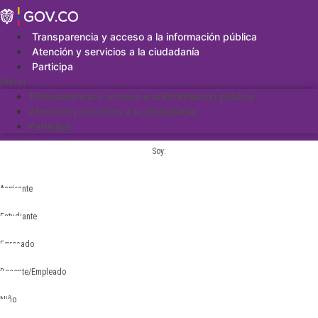
Saltar
al
contenido
Transparencia y acceso a la información pública
Atención y servicios a la ciudadanía
Participa
Menu
Transparencia y acceso a la información pública
Atención y servicios a la ciudadanía
Participa
Soy:
Aspirante
Estudiante
Egresado
Docente/Empleado
Niño