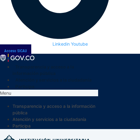
Linkedin
Youtube
Acceso SICAU
Transparencia y acceso a la
información pública
Atención y servicios a la ciudadanía
Participa
Menu
Transparencia y acceso a la información
pública
Atención y servicios a la ciudadanía
Participa