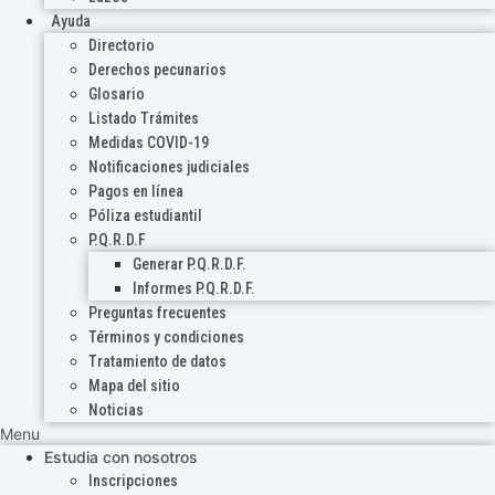
Ayuda
Directorio
Derechos pecunarios
Glosario
Listado Trámites
Medidas COVID-19
Notificaciones judiciales
Pagos en línea
Póliza estudiantil
P.Q.R.D.F
Generar P.Q.R.D.F.
Informes P.Q.R.D.F.
Preguntas frecuentes
Términos y condiciones
Tratamiento de datos
Mapa del sitio
Noticias
Menu
Estudia con nosotros
Inscripciones