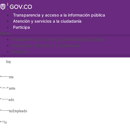
Saltar
al
contenido
Transparencia y acceso a la información pública
Atención y servicios a la ciudadanía
Participa
Menu
Transparencia y acceso a la información pública
Atención y servicios a la ciudadanía
Participa
Soy:
Aspirante
Estudiante
Egresado
Docente/Empleado
Niño