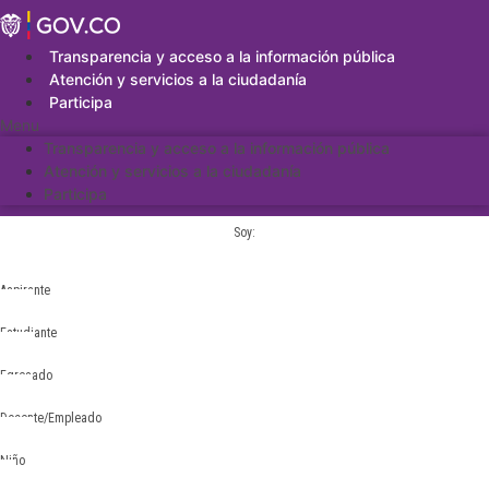
Saltar
al
contenido
Transparencia y acceso a la información pública
Atención y servicios a la ciudadanía
Participa
Menu
Transparencia y acceso a la información pública
Atención y servicios a la ciudadanía
Participa
Soy:
Aspirante
Estudiante
Egresado
Docente/Empleado
Niño