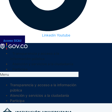
Linkedin
Youtube
Acceso SICAU
Transparencia y acceso a la
información pública
Atención y servicios a la ciudadanía
Participa
Menu
Transparencia y acceso a la información
pública
Atención y servicios a la ciudadanía
Participa