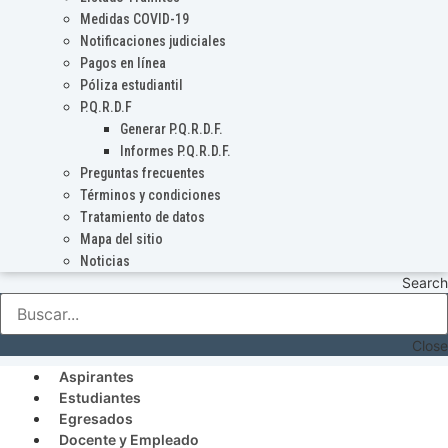
Medidas COVID-19
Notificaciones judiciales
Pagos en línea
Póliza estudiantil
P.Q.R.D.F
Generar P.Q.R.D.F.
Informes P.Q.R.D.F.
Preguntas frecuentes
Términos y condiciones
Tratamiento de datos
Mapa del sitio
Noticias
Search
Close
Aspirantes
Estudiantes
Egresados
Docente y Empleado