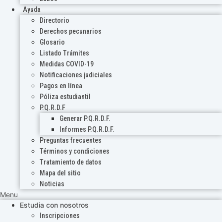
Ayuda
Directorio
Derechos pecunarios
Glosario
Listado Trámites
Medidas COVID-19
Notificaciones judiciales
Pagos en línea
Póliza estudiantil
P.Q.R.D.F
Generar P.Q.R.D.F.
Informes P.Q.R.D.F.
Preguntas frecuentes
Términos y condiciones
Tratamiento de datos
Mapa del sitio
Noticias
Menu
Estudia con nosotros
Inscripciones