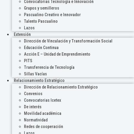
Convocatorias Tecnología e Innovación
Grupos y semilleros
Pascualino Creativo e Innovador
Talento Pascualino
Lazos
Extensión
Dirección de Vinculación y Transformación Social
Educación Continua
Acción E – Unidad de Emprendimiento
PITS
Transferencia de Tecnología
Sillas Vacías
Relacionamiento Estratégico
Dirección de Relacionamiento Estratégico
Convenios
Convocatorias Icetex
De interés
Movilidad académica
Normatividad
Redes de cooperación
Lazos