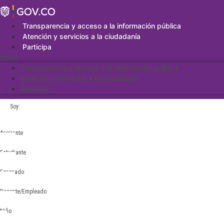
Saltar
al
contenido
Transparencia y acceso a la información pública
Atención y servicios a la ciudadanía
Participa
Menu
Transparencia y acceso a la información pública
Atención y servicios a la ciudadanía
Participa
Soy:
Aspirante
Estudiante
Egresado
Docente/Empleado
Niño