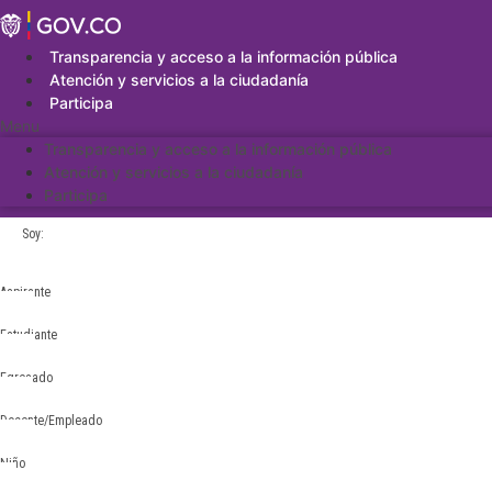
Saltar
al
contenido
Transparencia y acceso a la información pública
Atención y servicios a la ciudadanía
Participa
Menu
Transparencia y acceso a la información pública
Atención y servicios a la ciudadanía
Participa
Soy:
Aspirante
Estudiante
Egresado
Docente/Empleado
Niño