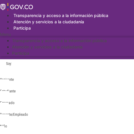
Saltar
al
contenido
Transparencia y acceso a la información pública
Atención y servicios a la ciudadanía
Participa
Menu
Transparencia y acceso a la información pública
Atención y servicios a la ciudadanía
Participa
Soy:
Aspirante
Estudiante
Egresado
Docente/Empleado
Niño