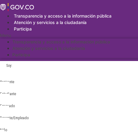
Saltar
al
contenido
Transparencia y acceso a la información pública
Atención y servicios a la ciudadanía
Participa
Menu
Transparencia y acceso a la información pública
Atención y servicios a la ciudadanía
Participa
Soy:
Aspirante
Estudiante
Egresado
Docente/Empleado
Niño