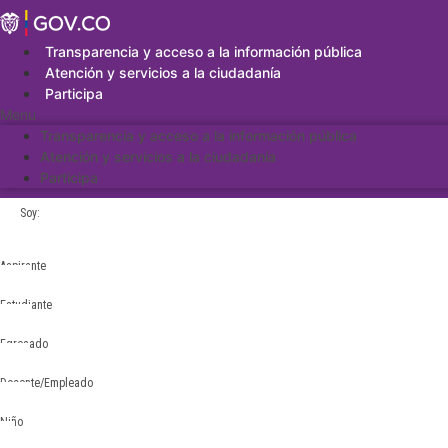
Saltar
al
contenido
Transparencia y acceso a la información pública
Atención y servicios a la ciudadanía
Participa
Menu
Transparencia y acceso a la información pública
Atención y servicios a la ciudadanía
Participa
Soy:
Aspirante
Estudiante
Egresado
Docente/Empleado
Niño