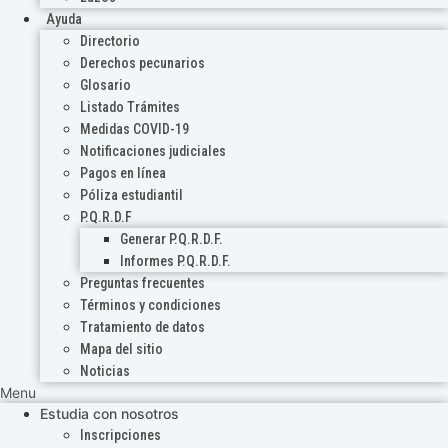
Ayuda
Directorio
Derechos pecunarios
Glosario
Listado Trámites
Medidas COVID-19
Notificaciones judiciales
Pagos en línea
Póliza estudiantil
P.Q.R.D.F
Generar P.Q.R.D.F.
Informes P.Q.R.D.F.
Preguntas frecuentes
Términos y condiciones
Tratamiento de datos
Mapa del sitio
Noticias
Menu
Estudia con nosotros
Inscripciones