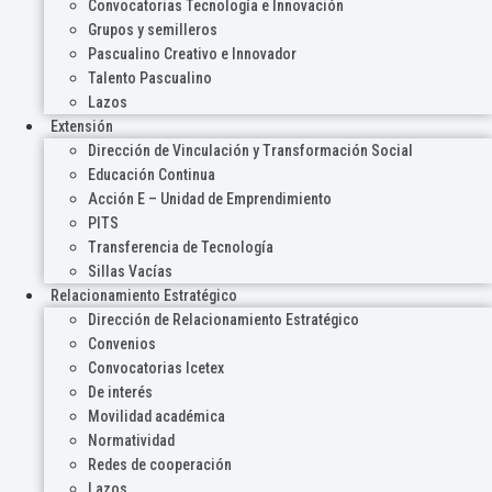
Convocatorias Tecnología e Innovación
Grupos y semilleros
Pascualino Creativo e Innovador
Talento Pascualino
Lazos
Extensión
Dirección de Vinculación y Transformación Social
Educación Continua
Acción E – Unidad de Emprendimiento
PITS
Transferencia de Tecnología
Sillas Vacías
Relacionamiento Estratégico
Dirección de Relacionamiento Estratégico
Convenios
Convocatorias Icetex
De interés
Movilidad académica
Normatividad
Redes de cooperación
Lazos