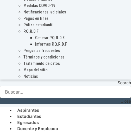
Medidas COVID-19
Notificaciones judiciales
Pagos en línea
Póliza estudiantil
P.Q.R.D.F
Generar P.Q.R.D.F.
Informes P.Q.R.D.F.
Preguntas frecuentes
Términos y condiciones
Tratamiento de datos
Mapa del sitio
Noticias
Search
Close
Aspirantes
Estudiantes
Egresados
Docente y Empleado