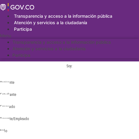
Saltar
al
contenido
Transparencia y acceso a la información pública
Atención y servicios a la ciudadanía
Participa
Menu
Transparencia y acceso a la información pública
Atención y servicios a la ciudadanía
Participa
Soy:
Aspirante
Estudiante
Egresado
Docente/Empleado
Niño