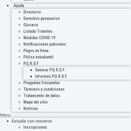
Ayuda
Directorio
Derechos pecunarios
Glosario
Listado Trámites
Medidas COVID-19
Notificaciones judiciales
Pagos en línea
Póliza estudiantil
P.Q.R.D.F
Generar P.Q.R.D.F.
Informes P.Q.R.D.F.
Preguntas frecuentes
Términos y condiciones
Tratamiento de datos
Mapa del sitio
Noticias
Menu
Estudia con nosotros
Inscripciones