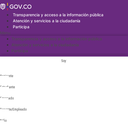
Saltar
al
contenido
Transparencia y acceso a la información pública
Atención y servicios a la ciudadanía
Participa
Menu
Transparencia y acceso a la información pública
Atención y servicios a la ciudadanía
Participa
Soy:
Aspirante
Estudiante
Egresado
Docente/Empleado
Niño