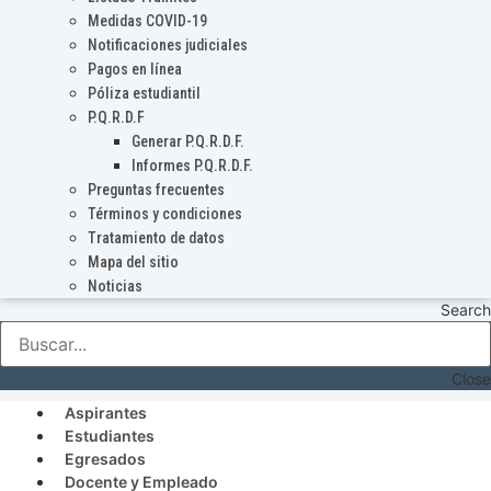
Medidas COVID-19
Notificaciones judiciales
Pagos en línea
Póliza estudiantil
P.Q.R.D.F
Generar P.Q.R.D.F.
Informes P.Q.R.D.F.
Preguntas frecuentes
Términos y condiciones
Tratamiento de datos
Mapa del sitio
Noticias
Search
Close
Aspirantes
Estudiantes
Egresados
Docente y Empleado