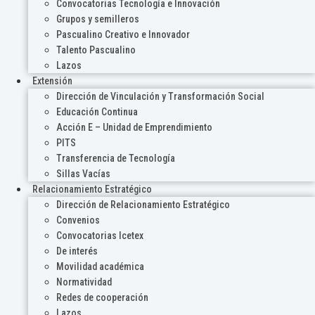
Convocatorias Tecnología e Innovación
Grupos y semilleros
Pascualino Creativo e Innovador
Talento Pascualino
Lazos
Extensión
Dirección de Vinculación y Transformación Social
Educación Continua
Acción E – Unidad de Emprendimiento
PITS
Transferencia de Tecnología
Sillas Vacías
Relacionamiento Estratégico
Dirección de Relacionamiento Estratégico
Convenios
Convocatorias Icetex
De interés
Movilidad académica
Normatividad
Redes de cooperación
Lazos