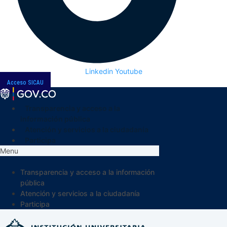
Linkedin
Youtube
Acceso SICAU
Transparencia y acceso a la
información pública
Atención y servicios a la ciudadanía
Participa
Menu
Transparencia y acceso a la información
pública
Atención y servicios a la ciudadanía
Participa