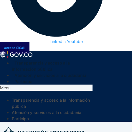
Linkedin
Youtube
Acceso SICAU
Transparencia y acceso a la
información pública
Atención y servicios a la ciudadanía
Participa
Menu
Transparencia y acceso a la información
pública
Atención y servicios a la ciudadanía
Participa