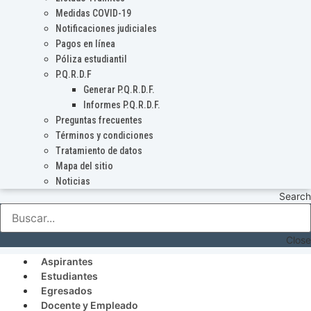
Medidas COVID-19
Notificaciones judiciales
Pagos en línea
Póliza estudiantil
P.Q.R.D.F
Generar P.Q.R.D.F.
Informes P.Q.R.D.F.
Preguntas frecuentes
Términos y condiciones
Tratamiento de datos
Mapa del sitio
Noticias
Search
Close
Aspirantes
Estudiantes
Egresados
Docente y Empleado