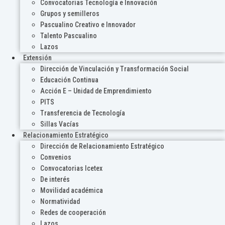
Convocatorias Tecnología e Innovación
Grupos y semilleros
Pascualino Creativo e Innovador
Talento Pascualino
Lazos
Extensión
Dirección de Vinculación y Transformación Social
Educación Continua
Acción E – Unidad de Emprendimiento
PITS
Transferencia de Tecnología
Sillas Vacías
Relacionamiento Estratégico
Dirección de Relacionamiento Estratégico
Convenios
Convocatorias Icetex
De interés
Movilidad académica
Normatividad
Redes de cooperación
Lazos