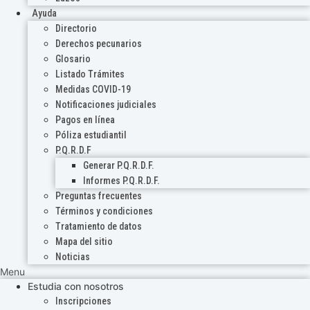
Ayuda
Directorio
Derechos pecunarios
Glosario
Listado Trámites
Medidas COVID-19
Notificaciones judiciales
Pagos en línea
Póliza estudiantil
P.Q.R.D.F
Generar P.Q.R.D.F.
Informes P.Q.R.D.F.
Preguntas frecuentes
Términos y condiciones
Tratamiento de datos
Mapa del sitio
Noticias
Menu
Estudia con nosotros
Inscripciones