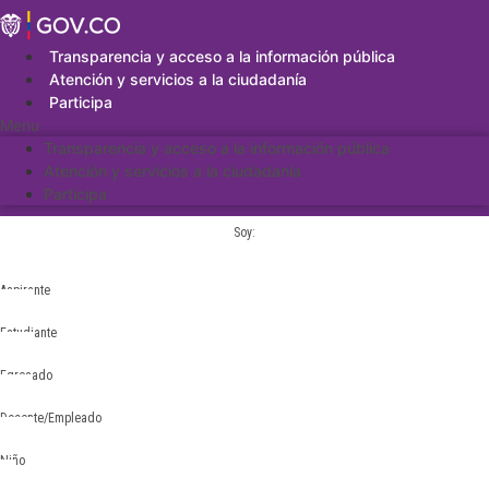
Saltar
al
contenido
Transparencia y acceso a la información pública
Atención y servicios a la ciudadanía
Participa
Menu
Transparencia y acceso a la información pública
Atención y servicios a la ciudadanía
Participa
Soy:
Aspirante
Estudiante
Egresado
Docente/Empleado
Niño