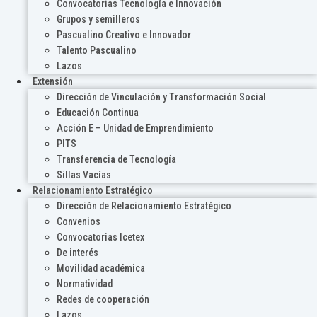
Convocatorias Tecnología e Innovación
Grupos y semilleros
Pascualino Creativo e Innovador
Talento Pascualino
Lazos
Extensión
Dirección de Vinculación y Transformación Social
Educación Continua
Acción E – Unidad de Emprendimiento
PITS
Transferencia de Tecnología
Sillas Vacías
Relacionamiento Estratégico
Dirección de Relacionamiento Estratégico
Convenios
Convocatorias Icetex
De interés
Movilidad académica
Normatividad
Redes de cooperación
Lazos