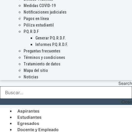
Medidas COVID-19
Notificaciones judiciales
Pagos en línea
Póliza estudiantil
P.Q.R.D.F
Generar P.Q.R.D.F.
Informes P.Q.R.D.F.
Preguntas frecuentes
Términos y condiciones
Tratamiento de datos
Mapa del sitio
Noticias
Search
Close
Aspirantes
Estudiantes
Egresados
Docente y Empleado