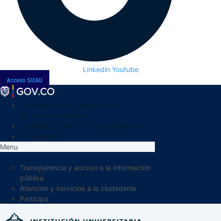
Linkedin
Youtube
Acceso SICAU
Transparencia y acceso a la
información pública
Atención y servicios a la ciudadanía
Participa
Menu
Transparencia y acceso a la información
pública
Atención y servicios a la ciudadanía
Participa