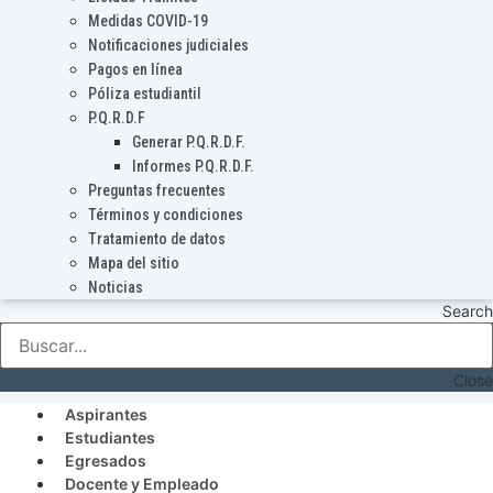
Medidas COVID-19
Notificaciones judiciales
Pagos en línea
Póliza estudiantil
P.Q.R.D.F
Generar P.Q.R.D.F.
Informes P.Q.R.D.F.
Preguntas frecuentes
Términos y condiciones
Tratamiento de datos
Mapa del sitio
Noticias
Search
Close
Aspirantes
Estudiantes
Egresados
Docente y Empleado