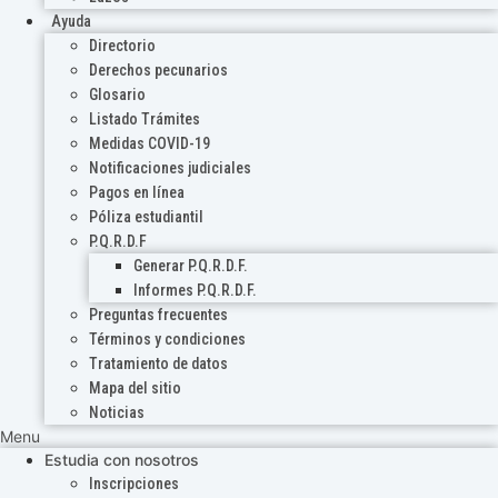
Ayuda
Directorio
Derechos pecunarios
Glosario
Listado Trámites
Medidas COVID-19
Notificaciones judiciales
Pagos en línea
Póliza estudiantil
P.Q.R.D.F
Generar P.Q.R.D.F.
Informes P.Q.R.D.F.
Preguntas frecuentes
Términos y condiciones
Tratamiento de datos
Mapa del sitio
Noticias
Menu
Estudia con nosotros
Inscripciones