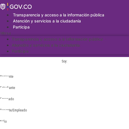
Saltar
al
contenido
Transparencia y acceso a la información pública
Atención y servicios a la ciudadanía
Participa
Menu
Transparencia y acceso a la información pública
Atención y servicios a la ciudadanía
Participa
Soy:
Aspirante
Estudiante
Egresado
Docente/Empleado
Niño