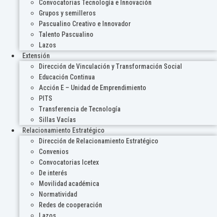
Convocatorias Tecnología e Innovación
Grupos y semilleros
Pascualino Creativo e Innovador
Talento Pascualino
Lazos
Extensión
Dirección de Vinculación y Transformación Social
Educación Continua
Acción E – Unidad de Emprendimiento
PITS
Transferencia de Tecnología
Sillas Vacías
Relacionamiento Estratégico
Dirección de Relacionamiento Estratégico
Convenios
Convocatorias Icetex
De interés
Movilidad académica
Normatividad
Redes de cooperación
Lazos