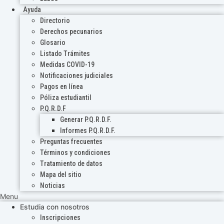
Ayuda
Directorio
Derechos pecunarios
Glosario
Listado Trámites
Medidas COVID-19
Notificaciones judiciales
Pagos en línea
Póliza estudiantil
P.Q.R.D.F
Generar P.Q.R.D.F.
Informes P.Q.R.D.F.
Preguntas frecuentes
Términos y condiciones
Tratamiento de datos
Mapa del sitio
Noticias
Menu
Estudia con nosotros
Inscripciones