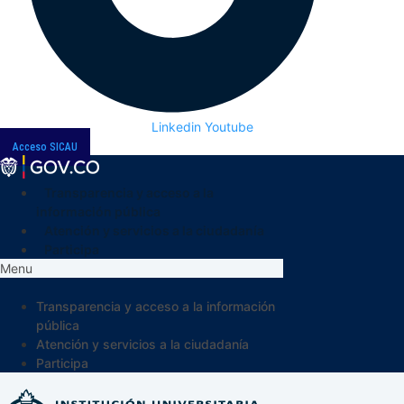
Linkedin
Youtube
Acceso SICAU
Transparencia y acceso a la
información pública
Atención y servicios a la ciudadanía
Participa
Menu
Transparencia y acceso a la información
pública
Atención y servicios a la ciudadanía
Participa