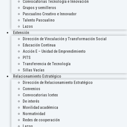
Convocatorias Tecnología e Innovación
Grupos y semilleros
Pascualino Creativo e Innovador
Talento Pascualino
Lazos
Extensión
Dirección de Vinculación y Transformación Social
Educación Continua
Acción E – Unidad de Emprendimiento
PITS
Transferencia de Tecnología
Sillas Vacías
Relacionamiento Estratégico
Dirección de Relacionamiento Estratégico
Convenios
Convocatorias Icetex
De interés
Movilidad académica
Normatividad
Redes de cooperación
Lazos