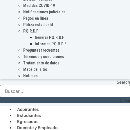
Medidas COVID-19
Notificaciones judiciales
Pagos en línea
Póliza estudiantil
P.Q.R.D.F
Generar P.Q.R.D.F.
Informes P.Q.R.D.F.
Preguntas frecuentes
Términos y condiciones
Tratamiento de datos
Mapa del sitio
Noticias
Search
Close
Aspirantes
Estudiantes
Egresados
Docente y Empleado