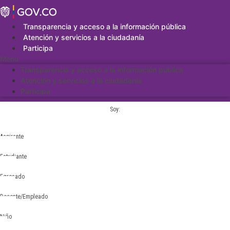
Saltar
al
contenido
Transparencia y acceso a la información pública
Atención y servicios a la ciudadanía
Participa
Menu
Transparencia y acceso a la información pública
Atención y servicios a la ciudadanía
Participa
Soy:
Aspirante
Estudiante
Egresado
Docente/Empleado
Niño