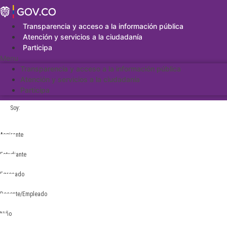
Saltar
al
contenido
Transparencia y acceso a la información pública
Atención y servicios a la ciudadanía
Participa
Menu
Transparencia y acceso a la información pública
Atención y servicios a la ciudadanía
Participa
Soy:
Aspirante
Estudiante
Egresado
Docente/Empleado
Niño