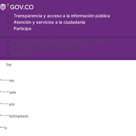
Saltar
al
contenido
Transparencia y acceso a la información pública
Atención y servicios a la ciudadanía
Participa
Menu
Transparencia y acceso a la información pública
Atención y servicios a la ciudadanía
Participa
Soy:
Aspirante
Estudiante
Egresado
Docente/Empleado
Niño