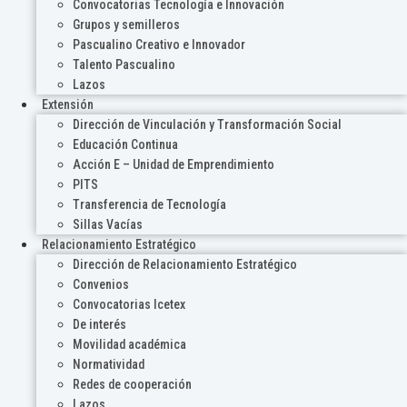
Convocatorias Tecnología e Innovación
Grupos y semilleros
Pascualino Creativo e Innovador
Talento Pascualino
Lazos
Extensión
Dirección de Vinculación y Transformación Social
Educación Continua
Acción E – Unidad de Emprendimiento
PITS
Transferencia de Tecnología
Sillas Vacías
Relacionamiento Estratégico
Dirección de Relacionamiento Estratégico
Convenios
Convocatorias Icetex
De interés
Movilidad académica
Normatividad
Redes de cooperación
Lazos