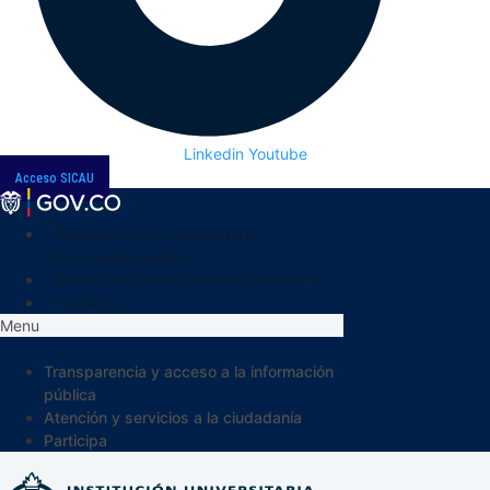
Linkedin
Youtube
Acceso SICAU
Transparencia y acceso a la
información pública
Atención y servicios a la ciudadanía
Participa
Menu
Transparencia y acceso a la información
pública
Atención y servicios a la ciudadanía
Participa