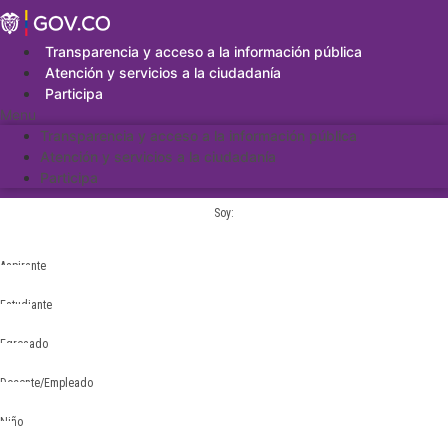
Saltar
al
contenido
Transparencia y acceso a la información pública
Atención y servicios a la ciudadanía
Participa
Menu
Transparencia y acceso a la información pública
Atención y servicios a la ciudadanía
Participa
Soy:
Aspirante
Estudiante
Egresado
Docente/Empleado
Niño