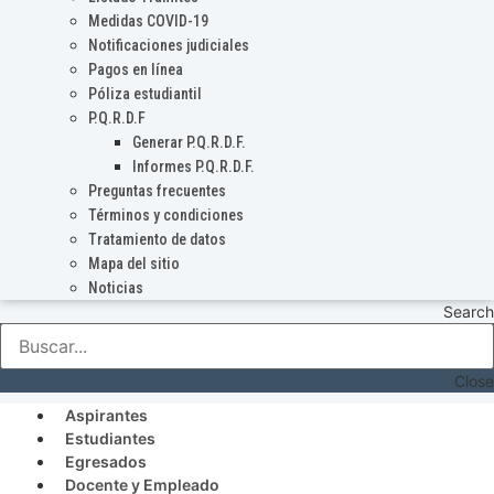
Medidas COVID-19
Notificaciones judiciales
Pagos en línea
Póliza estudiantil
P.Q.R.D.F
Generar P.Q.R.D.F.
Informes P.Q.R.D.F.
Preguntas frecuentes
Términos y condiciones
Tratamiento de datos
Mapa del sitio
Noticias
Search
Close
Aspirantes
Estudiantes
Egresados
Docente y Empleado