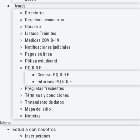
Ayuda
Directorio
Derechos pecunarios
Glosario
Listado Trámites
Medidas COVID-19
Notificaciones judiciales
Pagos en línea
Póliza estudiantil
P.Q.R.D.F
Generar P.Q.R.D.F.
Informes P.Q.R.D.F.
Preguntas frecuentes
Términos y condiciones
Tratamiento de datos
Mapa del sitio
Noticias
Menu
Estudia con nosotros
Inscripciones