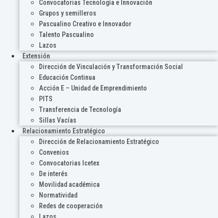
Convocatorias Tecnología e Innovación
Grupos y semilleros
Pascualino Creativo e Innovador
Talento Pascualino
Lazos
Extensión
Dirección de Vinculación y Transformación Social
Educación Continua
Acción E – Unidad de Emprendimiento
PITS
Transferencia de Tecnología
Sillas Vacías
Relacionamiento Estratégico
Dirección de Relacionamiento Estratégico
Convenios
Convocatorias Icetex
De interés
Movilidad académica
Normatividad
Redes de cooperación
Lazos