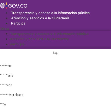
Saltar
al
contenido
Transparencia y acceso a la información pública
Atención y servicios a la ciudadanía
Participa
Menu
Transparencia y acceso a la información pública
Atención y servicios a la ciudadanía
Participa
Soy:
Aspirante
Estudiante
Egresado
Docente/Empleado
Niño