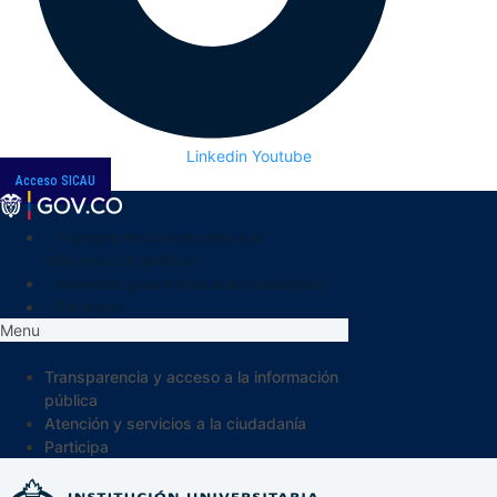
Linkedin
Youtube
Acceso SICAU
Transparencia y acceso a la
información pública
Atención y servicios a la ciudadanía
Participa
Menu
Transparencia y acceso a la información
pública
Atención y servicios a la ciudadanía
Participa