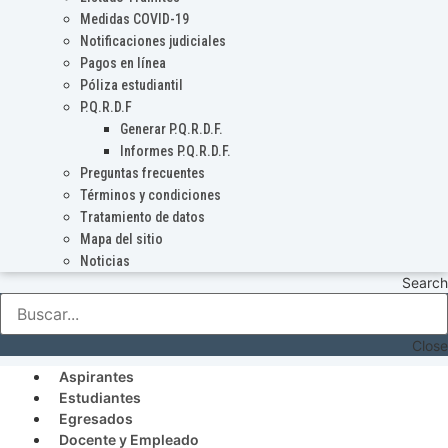
Medidas COVID-19
Notificaciones judiciales
Pagos en línea
Póliza estudiantil
P.Q.R.D.F
Generar P.Q.R.D.F.
Informes P.Q.R.D.F.
Preguntas frecuentes
Términos y condiciones
Tratamiento de datos
Mapa del sitio
Noticias
Search
Close
Aspirantes
Estudiantes
Egresados
Docente y Empleado