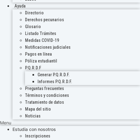
Ayuda
Directorio
Derechos pecunarios
Glosario
Listado Trámites
Medidas COVID-19
Notificaciones judiciales
Pagos en línea
Póliza estudiantil
P.Q.R.D.F
Generar P.Q.R.D.F.
Informes P.Q.R.D.F.
Preguntas frecuentes
Términos y condiciones
Tratamiento de datos
Mapa del sitio
Noticias
Menu
Estudia con nosotros
Inscripciones