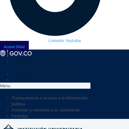
Linkedin
Youtube
Acceso SICAU
Transparencia y acceso a la
información pública
Atención y servicios a la ciudadanía
Participa
Menu
Transparencia y acceso a la información
pública
Atención y servicios a la ciudadanía
Participa