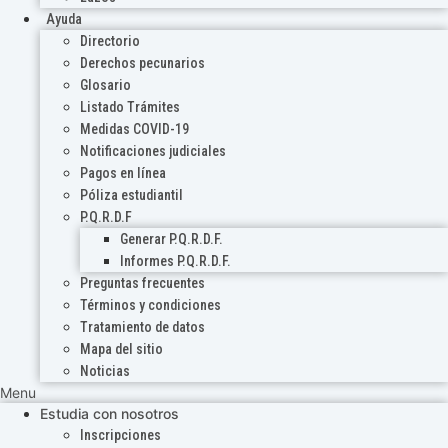
Ayuda
Directorio
Derechos pecunarios
Glosario
Listado Trámites
Medidas COVID-19
Notificaciones judiciales
Pagos en línea
Póliza estudiantil
P.Q.R.D.F
Generar P.Q.R.D.F.
Informes P.Q.R.D.F.
Preguntas frecuentes
Términos y condiciones
Tratamiento de datos
Mapa del sitio
Noticias
Menu
Estudia con nosotros
Inscripciones