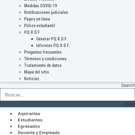
Medidas COVID-19
Notificaciones judiciales
Pagos en línea
Póliza estudiantil
P.Q.R.D.F
Generar P.Q.R.D.F.
Informes P.Q.R.D.F.
Preguntas frecuentes
Términos y condiciones
Tratamiento de datos
Mapa del sitio
Noticias
Search
Close
Aspirantes
Estudiantes
Egresados
Docente y Empleado