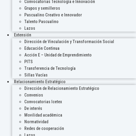
Convocatorias Tecnología e Innovación
Grupos y semilleros
Pascualino Creativo e Innovador
Talento Pascualino
Lazos
Extensión
Dirección de Vinculación y Transformación Social
Educación Continua
Acción E – Unidad de Emprendimiento
PITS
Transferencia de Tecnología
Sillas Vacías
Relacionamiento Estratégico
Dirección de Relacionamiento Estratégico
Convenios
Convocatorias Icetex
De interés
Movilidad académica
Normatividad
Redes de cooperación
Lazos