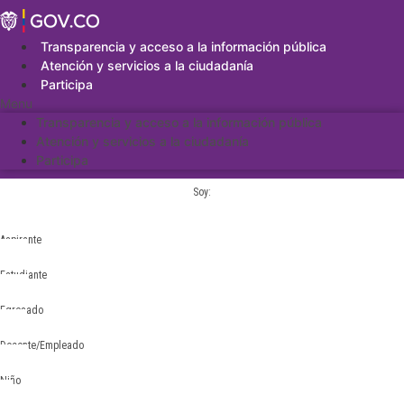
Saltar
al
contenido
Transparencia y acceso a la información pública
Atención y servicios a la ciudadanía
Participa
Menu
Transparencia y acceso a la información pública
Atención y servicios a la ciudadanía
Participa
Soy:
Aspirante
Estudiante
Egresado
Docente/Empleado
Niño