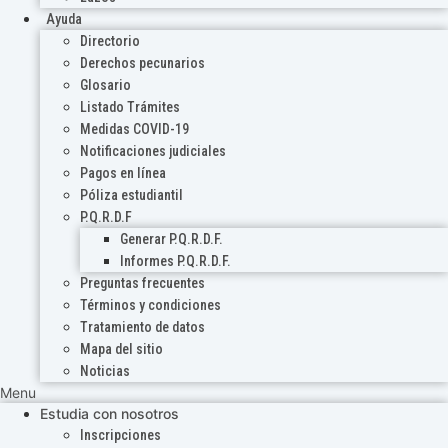
Ayuda
Directorio
Derechos pecunarios
Glosario
Listado Trámites
Medidas COVID-19
Notificaciones judiciales
Pagos en línea
Póliza estudiantil
P.Q.R.D.F
Generar P.Q.R.D.F.
Informes P.Q.R.D.F.
Preguntas frecuentes
Términos y condiciones
Tratamiento de datos
Mapa del sitio
Noticias
Menu
Estudia con nosotros
Inscripciones