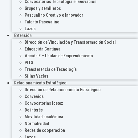
Convocatorias Tecnología e Innovación
Grupos y semilleros
Pascualino Creativo e Innovador
Talento Pascualino
Lazos
Extensión
Dirección de Vinculación y Transformación Social
Educación Continua
Acción E – Unidad de Emprendimiento
PITS
Transferencia de Tecnología
Sillas Vacías
Relacionamiento Estratégico
Dirección de Relacionamiento Estratégico
Convenios
Convocatorias Icetex
De interés
Movilidad académica
Normatividad
Redes de cooperación
Lazos