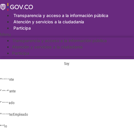
Saltar
al
contenido
Transparencia y acceso a la información pública
Atención y servicios a la ciudadanía
Participa
Menu
Transparencia y acceso a la información pública
Atención y servicios a la ciudadanía
Participa
Soy:
Aspirante
Estudiante
Egresado
Docente/Empleado
Niño