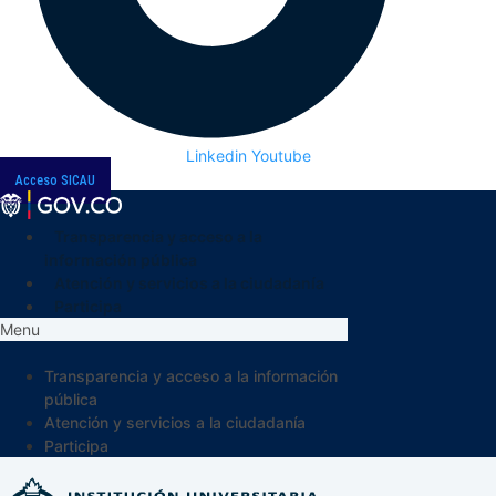
Linkedin
Youtube
Acceso SICAU
Transparencia y acceso a la
información pública
Atención y servicios a la ciudadanía
Participa
Menu
Transparencia y acceso a la información
pública
Atención y servicios a la ciudadanía
Participa