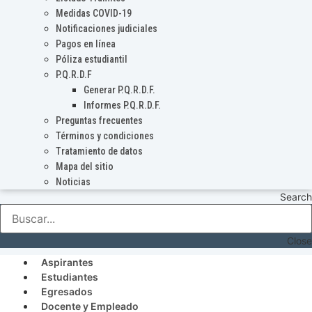
Medidas COVID-19
Notificaciones judiciales
Pagos en línea
Póliza estudiantil
P.Q.R.D.F
Generar P.Q.R.D.F.
Informes P.Q.R.D.F.
Preguntas frecuentes
Términos y condiciones
Tratamiento de datos
Mapa del sitio
Noticias
Search
Close
Aspirantes
Estudiantes
Egresados
Docente y Empleado