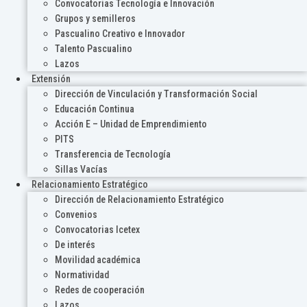
Convocatorias Tecnología e Innovación
Grupos y semilleros
Pascualino Creativo e Innovador
Talento Pascualino
Lazos
Extensión
Dirección de Vinculación y Transformación Social
Educación Continua
Acción E – Unidad de Emprendimiento
PITS
Transferencia de Tecnología
Sillas Vacías
Relacionamiento Estratégico
Dirección de Relacionamiento Estratégico
Convenios
Convocatorias Icetex
De interés
Movilidad académica
Normatividad
Redes de cooperación
Lazos