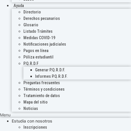
Ayuda
Directorio
Derechos pecunarios
Glosario
Listado Trámites
Medidas COVID-19
Notificaciones judiciales
Pagos en línea
Póliza estudiantil
P.Q.R.D.F
Generar P.Q.R.D.F.
Informes P.Q.R.D.F.
Preguntas frecuentes
Términos y condiciones
Tratamiento de datos
Mapa del sitio
Noticias
Menu
Estudia con nosotros
Inscripciones