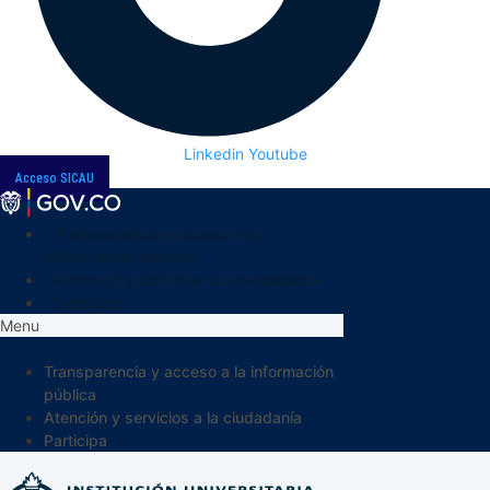
Linkedin
Youtube
Acceso SICAU
Transparencia y acceso a la
información pública
Atención y servicios a la ciudadanía
Participa
Menu
Transparencia y acceso a la información
pública
Atención y servicios a la ciudadanía
Participa