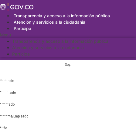
Saltar
al
contenido
Transparencia y acceso a la información pública
Atención y servicios a la ciudadanía
Participa
Menu
Transparencia y acceso a la información pública
Atención y servicios a la ciudadanía
Participa
Soy:
Aspirante
Estudiante
Egresado
Docente/Empleado
Niño