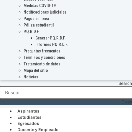
Medidas COVID-19
Notificaciones judiciales
Pagos en línea
Póliza estudiantil
P.Q.R.D.F
Generar P.Q.R.D.F.
Informes P.Q.R.D.F.
Preguntas frecuentes
Términos y condiciones
Tratamiento de datos
Mapa del sitio
Noticias
Search
Close
Aspirantes
Estudiantes
Egresados
Docente y Empleado