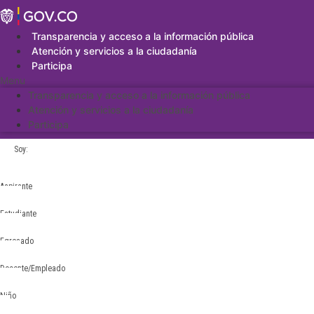
Saltar
al
contenido
Transparencia y acceso a la información pública
Atención y servicios a la ciudadanía
Participa
Menu
Transparencia y acceso a la información pública
Atención y servicios a la ciudadanía
Participa
Soy:
Aspirante
Estudiante
Egresado
Docente/Empleado
Niño