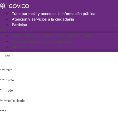
Saltar
al
contenido
Transparencia y acceso a la información pública
Atención y servicios a la ciudadanía
Participa
Menu
Transparencia y acceso a la información pública
Atención y servicios a la ciudadanía
Participa
Soy:
Aspirante
Estudiante
Egresado
Docente/Empleado
Niño