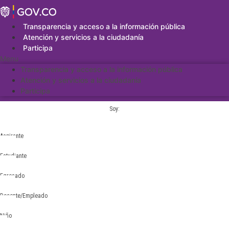
Saltar
al
contenido
Transparencia y acceso a la información pública
Atención y servicios a la ciudadanía
Participa
Menu
Transparencia y acceso a la información pública
Atención y servicios a la ciudadanía
Participa
Soy:
Aspirante
Estudiante
Egresado
Docente/Empleado
Niño