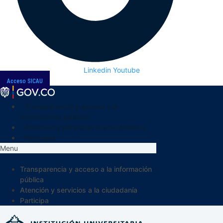
Linkedin
Youtube
Acceso SICAU
Transparencia y acceso a la
información pública
Atención y servicios a la ciudadanía
Participa
Menu
Transparencia y acceso a la información
pública
Atención y servicios a la ciudadanía
Participa