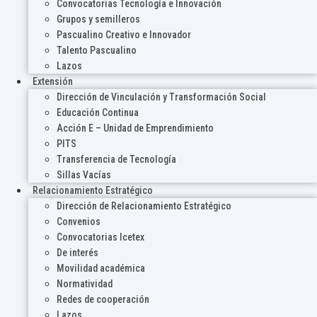
Convocatorias Tecnología e Innovación
Grupos y semilleros
Pascualino Creativo e Innovador
Talento Pascualino
Lazos
Extensión
Dirección de Vinculación y Transformación Social
Educación Continua
Acción E – Unidad de Emprendimiento
PITS
Transferencia de Tecnología
Sillas Vacías
Relacionamiento Estratégico
Dirección de Relacionamiento Estratégico
Convenios
Convocatorias Icetex
De interés
Movilidad académica
Normatividad
Redes de cooperación
Lazos