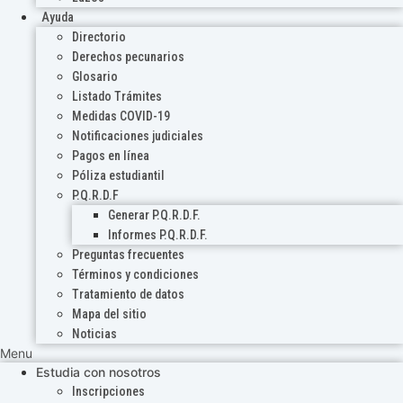
Ayuda
Directorio
Derechos pecunarios
Glosario
Listado Trámites
Medidas COVID-19
Notificaciones judiciales
Pagos en línea
Póliza estudiantil
P.Q.R.D.F
Generar P.Q.R.D.F.
Informes P.Q.R.D.F.
Preguntas frecuentes
Términos y condiciones
Tratamiento de datos
Mapa del sitio
Noticias
Menu
Estudia con nosotros
Inscripciones