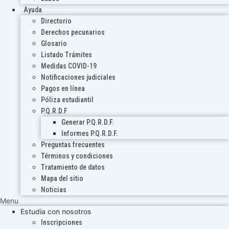
Ayuda
Directorio
Derechos pecunarios
Glosario
Listado Trámites
Medidas COVID-19
Notificaciones judiciales
Pagos en línea
Póliza estudiantil
P.Q.R.D.F
Generar P.Q.R.D.F.
Informes P.Q.R.D.F.
Preguntas frecuentes
Términos y condiciones
Tratamiento de datos
Mapa del sitio
Noticias
Menu
Estudia con nosotros
Inscripciones