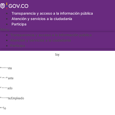
Saltar
al
contenido
Transparencia y acceso a la información pública
Atención y servicios a la ciudadanía
Participa
Menu
Transparencia y acceso a la información pública
Atención y servicios a la ciudadanía
Participa
Soy:
Aspirante
Estudiante
Egresado
Docente/Empleado
Niño