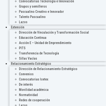
Convocatorias Tecnología e Innovación
Grupos y semilleros
Pascualino Creativo e Innovador
Talento Pascualino
Lazos
Extensión
Dirección de Vinculación y Transformación Social
Educación Continua
Acción E – Unidad de Emprendimiento
PITS
Transferencia de Tecnología
Sillas Vacías
Relacionamiento Estratégico
Dirección de Relacionamiento Estratégico
Convenios
Convocatorias Icetex
De interés
Movilidad académica
Normatividad
Redes de cooperación
Lazos