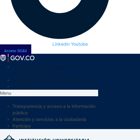
Linkedin
Youtube
Acceso SICAU
Transparencia y acceso a la
información pública
Atención y servicios a la ciudadanía
Participa
Menu
Transparencia y acceso a la información
pública
Atención y servicios a la ciudadanía
Participa