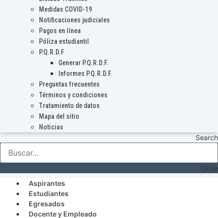
Medidas COVID-19
Notificaciones judiciales
Pagos en línea
Póliza estudiantil
P.Q.R.D.F
Generar P.Q.R.D.F.
Informes P.Q.R.D.F.
Preguntas frecuentes
Términos y condiciones
Tratamiento de datos
Mapa del sitio
Noticias
Search
Close
Aspirantes
Estudiantes
Egresados
Docente y Empleado