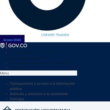
Linkedin
Youtube
Acceso SICAU
Transparencia y acceso a la
información pública
Atención y servicios a la ciudadanía
Participa
Menu
Transparencia y acceso a la información
pública
Atención y servicios a la ciudadanía
Participa