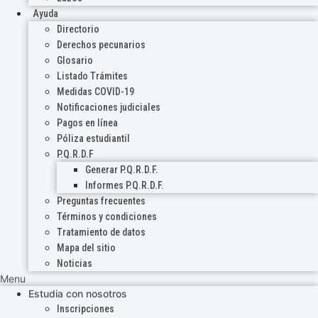
Ayuda
Directorio
Derechos pecunarios
Glosario
Listado Trámites
Medidas COVID-19
Notificaciones judiciales
Pagos en línea
Póliza estudiantil
P.Q.R.D.F
Generar P.Q.R.D.F.
Informes P.Q.R.D.F.
Preguntas frecuentes
Términos y condiciones
Tratamiento de datos
Mapa del sitio
Noticias
Menu
Estudia con nosotros
Inscripciones