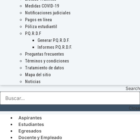
Medidas COVID-19
Notificaciones judiciales
Pagos en línea
Póliza estudiantil
P.Q.R.D.F
Generar P.Q.R.D.F.
Informes P.Q.R.D.F.
Preguntas frecuentes
Términos y condiciones
Tratamiento de datos
Mapa del sitio
Noticias
Search
Close
Aspirantes
Estudiantes
Egresados
Docente y Empleado