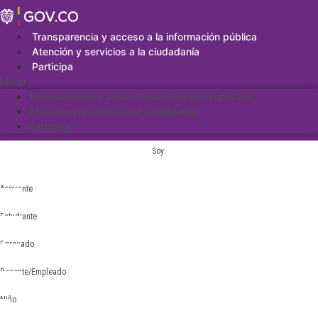
Saltar
al
contenido
Transparencia y acceso a la información pública
Atención y servicios a la ciudadanía
Participa
Menu
Transparencia y acceso a la información pública
Atención y servicios a la ciudadanía
Participa
Soy:
Aspirante
Estudiante
Egresado
Docente/Empleado
Niño