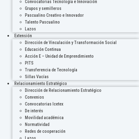
Convocatorias Tecnología e Innovación
Grupos y semilleros
Pascualino Creativo e Innovador
Talento Pascualino
Lazos
Extensión
Dirección de Vinculación y Transformación Social
Educación Continua
Acción E – Unidad de Emprendimiento
PITS
Transferencia de Tecnología
Sillas Vacías
Relacionamiento Estratégico
Dirección de Relacionamiento Estratégico
Convenios
Convocatorias Icetex
De interés
Movilidad académica
Normatividad
Redes de cooperación
Lazos