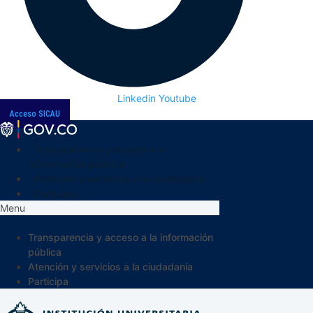
Linkedin
Youtube
Acceso SICAU
Transparencia y acceso a la
información pública
Atención y servicios a la ciudadanía
Participa
Menu
Transparencia y acceso a la información
pública
Atención y servicios a la ciudadanía
Participa