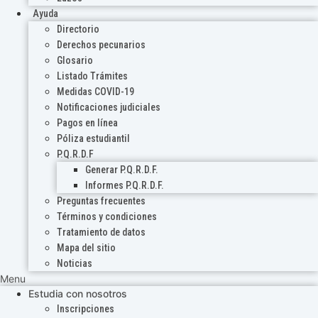
Ayuda
Directorio
Derechos pecunarios
Glosario
Listado Trámites
Medidas COVID-19
Notificaciones judiciales
Pagos en línea
Póliza estudiantil
P.Q.R.D.F
Generar P.Q.R.D.F.
Informes P.Q.R.D.F.
Preguntas frecuentes
Términos y condiciones
Tratamiento de datos
Mapa del sitio
Noticias
Menu
Estudia con nosotros
Inscripciones