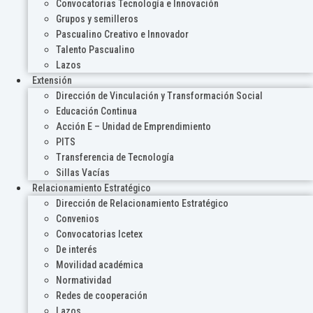
Convocatorias Tecnología e Innovación
Grupos y semilleros
Pascualino Creativo e Innovador
Talento Pascualino
Lazos
Extensión
Dirección de Vinculación y Transformación Social
Educación Continua
Acción E – Unidad de Emprendimiento
PITS
Transferencia de Tecnología
Sillas Vacías
Relacionamiento Estratégico
Dirección de Relacionamiento Estratégico
Convenios
Convocatorias Icetex
De interés
Movilidad académica
Normatividad
Redes de cooperación
Lazos