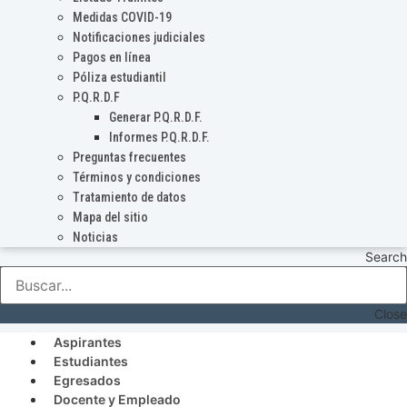
Medidas COVID-19
Notificaciones judiciales
Pagos en línea
Póliza estudiantil
P.Q.R.D.F
Generar P.Q.R.D.F.
Informes P.Q.R.D.F.
Preguntas frecuentes
Términos y condiciones
Tratamiento de datos
Mapa del sitio
Noticias
Search
Close
Aspirantes
Estudiantes
Egresados
Docente y Empleado