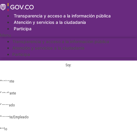
Saltar
al
contenido
Transparencia y acceso a la información pública
Atención y servicios a la ciudadanía
Participa
Menu
Transparencia y acceso a la información pública
Atención y servicios a la ciudadanía
Participa
Soy:
Aspirante
Estudiante
Egresado
Docente/Empleado
Niño