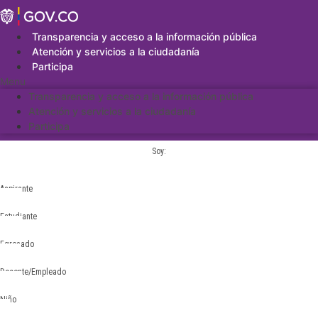
Saltar
al
contenido
Transparencia y acceso a la información pública
Atención y servicios a la ciudadanía
Participa
Menu
Transparencia y acceso a la información pública
Atención y servicios a la ciudadanía
Participa
Soy:
Aspirante
Estudiante
Egresado
Docente/Empleado
Niño