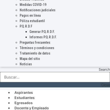
Medidas COVID-19
Notificaciones judiciales
Pagos en línea
Póliza estudiantil
P.Q.R.D.F
Generar P.Q.R.D.F.
Informes P.Q.R.D.F.
Preguntas frecuentes
Términos y condiciones
Tratamiento de datos
Mapa del sitio
Noticias
Search
Close
Aspirantes
Estudiantes
Egresados
Docente y Empleado