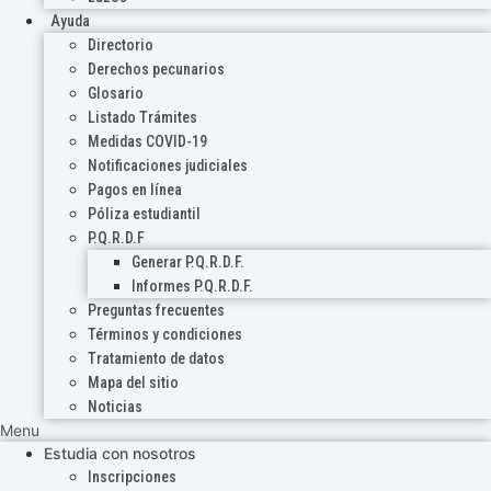
Ayuda
Directorio
Derechos pecunarios
Glosario
Listado Trámites
Medidas COVID-19
Notificaciones judiciales
Pagos en línea
Póliza estudiantil
P.Q.R.D.F
Generar P.Q.R.D.F.
Informes P.Q.R.D.F.
Preguntas frecuentes
Términos y condiciones
Tratamiento de datos
Mapa del sitio
Noticias
Menu
Estudia con nosotros
Inscripciones