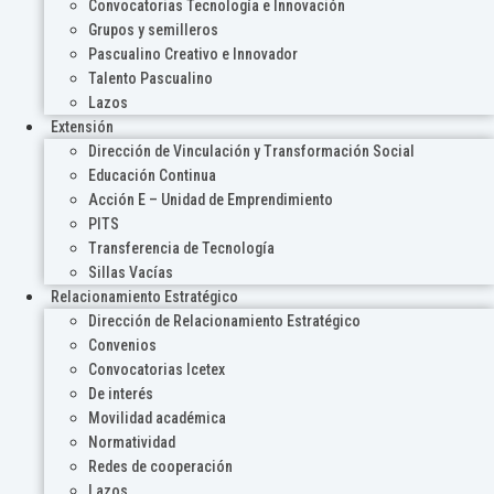
Convocatorias Tecnología e Innovación
Grupos y semilleros
Pascualino Creativo e Innovador
Talento Pascualino
Lazos
Extensión
Dirección de Vinculación y Transformación Social
Educación Continua
Acción E – Unidad de Emprendimiento
PITS
Transferencia de Tecnología
Sillas Vacías
Relacionamiento Estratégico
Dirección de Relacionamiento Estratégico
Convenios
Convocatorias Icetex
De interés
Movilidad académica
Normatividad
Redes de cooperación
Lazos