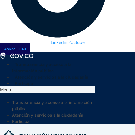
Linkedin
Youtube
Acceso SICAU
Transparencia y acceso a la
información pública
Atención y servicios a la ciudadanía
Participa
Menu
Transparencia y acceso a la información
pública
Atención y servicios a la ciudadanía
Participa