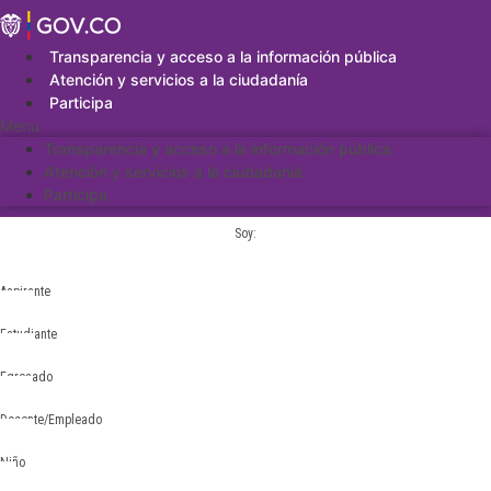
Saltar
al
contenido
Transparencia y acceso a la información pública
Atención y servicios a la ciudadanía
Participa
Menu
Transparencia y acceso a la información pública
Atención y servicios a la ciudadanía
Participa
Soy:
Aspirante
Estudiante
Egresado
Docente/Empleado
Niño