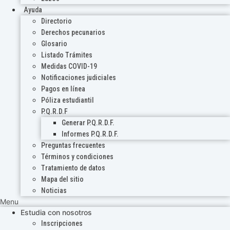
Ayuda
Directorio
Derechos pecunarios
Glosario
Listado Trámites
Medidas COVID-19
Notificaciones judiciales
Pagos en línea
Póliza estudiantil
P.Q.R.D.F
Generar P.Q.R.D.F.
Informes P.Q.R.D.F.
Preguntas frecuentes
Términos y condiciones
Tratamiento de datos
Mapa del sitio
Noticias
Menu
Estudia con nosotros
Inscripciones