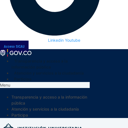
Linkedin
Youtube
Acceso SICAU
Transparencia y acceso a la
información pública
Atención y servicios a la ciudadanía
Participa
Menu
Transparencia y acceso a la información
pública
Atención y servicios a la ciudadanía
Participa