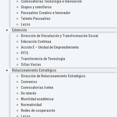
Convocatorias Tecnología e Innovación
Grupos y semilleros
Pascualino Creativo e Innovador
Talento Pascualino
Lazos
Extensión
Dirección de Vinculación y Transformación Social
Educación Continua
Acción E – Unidad de Emprendimiento
PITS
Transferencia de Tecnología
Sillas Vacías
Relacionamiento Estratégico
Dirección de Relacionamiento Estratégico
Convenios
Convocatorias Icetex
De interés
Movilidad académica
Normatividad
Redes de cooperación
Lazos