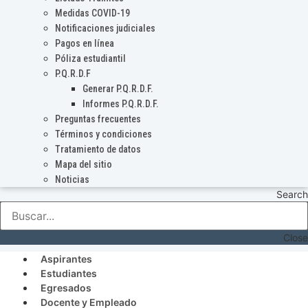
Medidas COVID-19
Notificaciones judiciales
Pagos en línea
Póliza estudiantil
P.Q.R.D.F
Generar P.Q.R.D.F.
Informes P.Q.R.D.F.
Preguntas frecuentes
Términos y condiciones
Tratamiento de datos
Mapa del sitio
Noticias
Search
Close
Aspirantes
Estudiantes
Egresados
Docente y Empleado