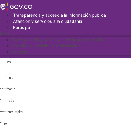
Saltar
al
contenido
Transparencia y acceso a la información pública
Atención y servicios a la ciudadanía
Participa
Menu
Transparencia y acceso a la información pública
Atención y servicios a la ciudadanía
Participa
Soy:
Aspirante
Estudiante
Egresado
Docente/Empleado
Niño