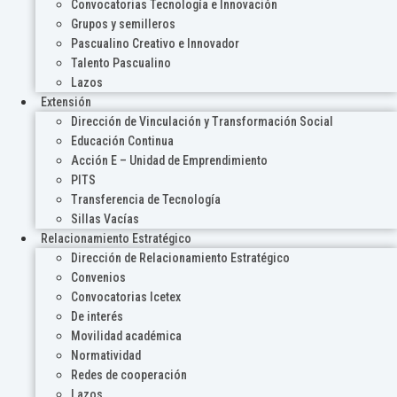
Convocatorias Tecnología e Innovación
Grupos y semilleros
Pascualino Creativo e Innovador
Talento Pascualino
Lazos
Extensión
Dirección de Vinculación y Transformación Social
Educación Continua
Acción E – Unidad de Emprendimiento
PITS
Transferencia de Tecnología
Sillas Vacías
Relacionamiento Estratégico
Dirección de Relacionamiento Estratégico
Convenios
Convocatorias Icetex
De interés
Movilidad académica
Normatividad
Redes de cooperación
Lazos