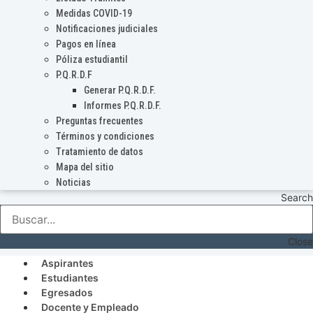
Medidas COVID-19
Notificaciones judiciales
Pagos en línea
Póliza estudiantil
P.Q.R.D.F
Generar P.Q.R.D.F.
Informes P.Q.R.D.F.
Preguntas frecuentes
Términos y condiciones
Tratamiento de datos
Mapa del sitio
Noticias
Search
Close
Aspirantes
Estudiantes
Egresados
Docente y Empleado