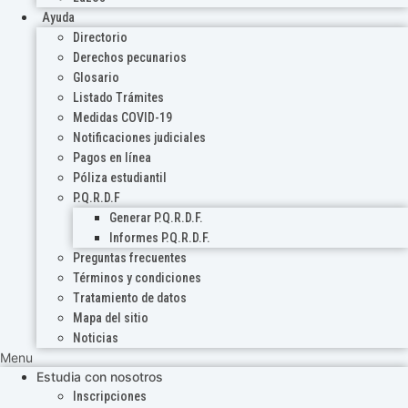
Ayuda
Directorio
Derechos pecunarios
Glosario
Listado Trámites
Medidas COVID-19
Notificaciones judiciales
Pagos en línea
Póliza estudiantil
P.Q.R.D.F
Generar P.Q.R.D.F.
Informes P.Q.R.D.F.
Preguntas frecuentes
Términos y condiciones
Tratamiento de datos
Mapa del sitio
Noticias
Menu
Estudia con nosotros
Inscripciones