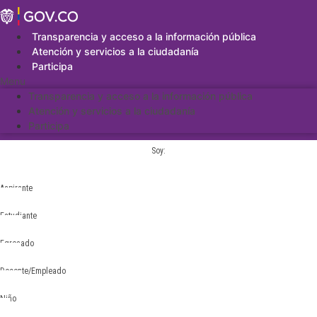
Saltar
al
contenido
Transparencia y acceso a la información pública
Atención y servicios a la ciudadanía
Participa
Menu
Transparencia y acceso a la información pública
Atención y servicios a la ciudadanía
Participa
Soy:
Aspirante
Estudiante
Egresado
Docente/Empleado
Niño