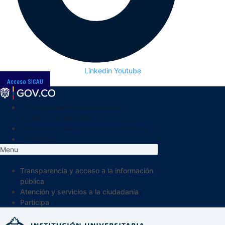
Linkedin
Youtube
Acceso SICAU
Transparencia y acceso a la
información pública
Atención y servicios a la ciudadanía
Participa
Menu
Transparencia y acceso a la información
pública
Atención y servicios a la ciudadanía
Participa