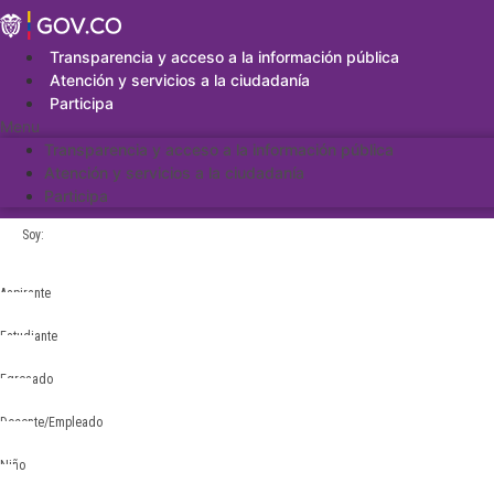
Saltar
al
contenido
Transparencia y acceso a la información pública
Atención y servicios a la ciudadanía
Participa
Menu
Transparencia y acceso a la información pública
Atención y servicios a la ciudadanía
Participa
Soy:
Aspirante
Estudiante
Egresado
Docente/Empleado
Niño